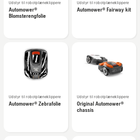
Udstyr til robotplæneklippere
Udstyr til robotplæneklippere
flere
flere
Automower®
Automower® Fairway kit
detaljer
detaljer
Blomsterengfolie
om
om
Automower®
Automower®
Blomsterengfolie
Fairway
kit
Se
Se
Udstyr til robotplæneklippere
Udstyr til robotplæneklippere
flere
flere
Automower® Zebrafolie
Original Automower®
detaljer
detaljer
chassis
om
om
Automower®
Original
Zebrafolie
Automower®
chassis