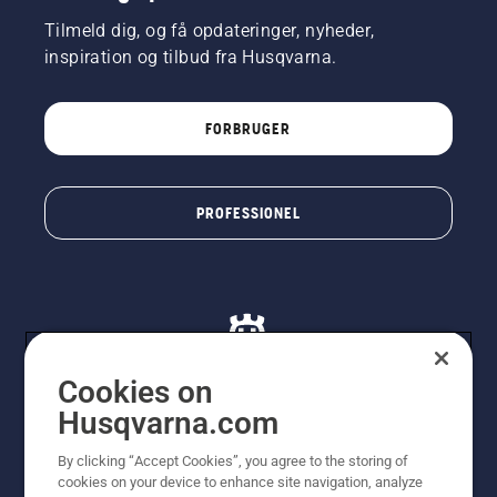
Tilmeld dig, og få opdateringer, nyheder,
inspiration og tilbud fra Husqvarna.
FORBRUGER
PROFESSIONEL
Cookies on
Husqvarna.com
© Husqvarna AB (publ). Alle rettigheder forbeholdes. De
By clicking “Accept Cookies”, you agree to the storing of
viste priser er vejledende udsalgspriser. Der tages
cookies on your device to enhance site navigation, analyze
forbehold for stave- og trykfejl samt prisændringer. Vi