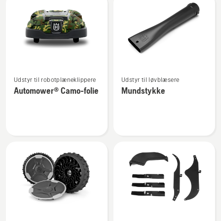
Se
Se
Udstyr til robotplæneklippere
Udstyr til løvblæsere
flere
flere
Automower® Camo-folie
Mundstykke
detaljer
detaljer
om
om
Automower®
Mundstykke
Camo-
folie
Se
Se