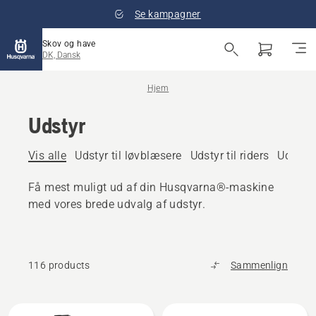
Se kampagner
Skov og have
DK, Dansk
Hjem
Udstyr
Vis alle
Udstyr til løvblæsere
Udstyr til riders
Udstyr 
Få mest muligt ud af din Husqvarna®-maskine
med vores brede udvalg af udstyr.
116 products
Sammenlign
Alle