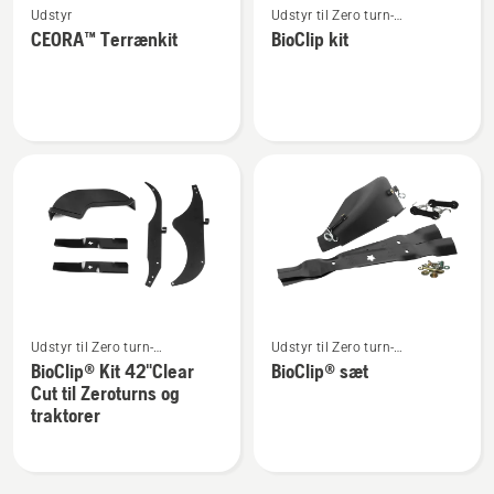
Udstyr
Udstyr til Zero turn-
flere
flere
plæneklippere
CEORA™ Terrænkit
BioClip kit
detaljer
detaljer
om
om
CEORA™
BioClip
Terrænkit
kit
Se
Se
Udstyr til Zero turn-
Udstyr til Zero turn-
flere
flere
plæneklippere
plæneklippere
BioClip® Kit 42"Clear
BioClip® sæt
detaljer
detaljer
Cut til Zeroturns og
om
om
traktorer
BioClip®
BioClip®
Kit
sæt
42"Clear