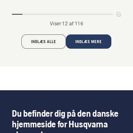
Cut
til
Zeroturns
Viser 12 af 116
og
traktorer
INDLÆS ALLE
INDLÆS MERE
Du befinder dig på den danske
hjemmeside for Husqvarna