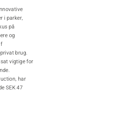
innovative
 i parker,
kus på
pere og
f
privat brug.
sat vigtige for
nde.
ction, har
de SEK 47