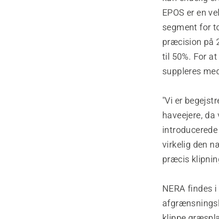
EPOS er en vel
segment for 
præcision på 
til 50%. For 
suppleres med
"Vi er begejst
haveejere, da 
introducerede
virkelig den 
præcis klipni
NERA findes i 
afgrænsnings
klippe græsp