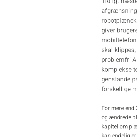
Tidligt næst
afgrænsnings
robotplænekl
giver bruger
mobiltelefon.
skal klippes
problemfri 
komplekse te
genstande p
forskellige 
For mere end 
og ændrede pl
kapitel om pl
kan endelig e