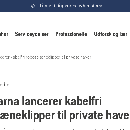
Tilmeld dig vores nyhedsbrev
ehør
Serviceydelser
Professionelle
Udforsk og lær
erer kabelfri robotplæneklipper til private haver
edier
rna lancerer kabelfri
æneklipper til private have