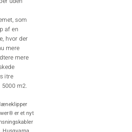
pper uden
temet, som
p af en
e, hvor der
dnu mere
dtere mere
nskede
 itre
il 5000 m2.
læneklipper
wer® er et nyt
ænsningskabler
S. Husqvarna