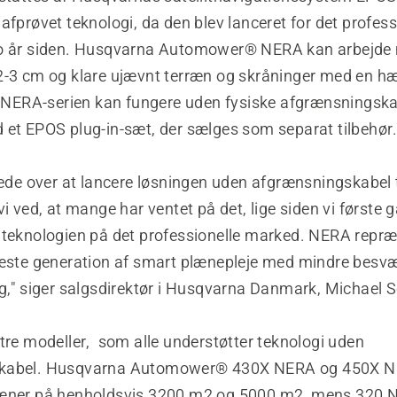
afprøvet teknologi, da den blev lanceret for det profess
to år siden. Husqvarna Automower® NERA kan arbejde
2-3 cm og klare ujævnt terræn og skråninger med en h
at NERA-serien kan fungere uden fysiske afgrænsningska
 et EPOS plug-in-sæt, der sælges som separat tilbehør
rede over at lancere løsningen uden afgrænsningskabel t
vi ved, at mange har ventet på det, lige siden vi første 
 teknologien på det professionelle marked. NERA repræ
næste generation af smart plænepleje med mindre besv
ng," siger salgsdirektør i Husqvarna Danmark, Michael 
tre modeller, som alle understøtter teknologi uden
kabel. Husqvarna Automower® 430X NERA og 450X 
læner på henholdsvis 3200 m2 og 5000 m2, mens 320 