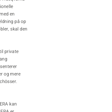
ionelle
 med en
ældning på op
bler, skal den
.
il private
gang
senterer
ær og mere
Schösser.
NERA kan
NERA er