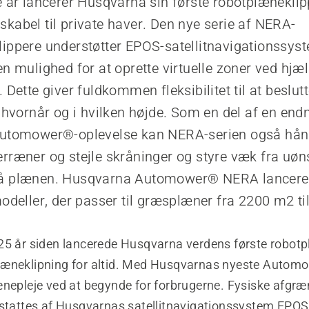
e år lancerer Husqvarna sin første robotplænekli
kabel til private haver. Den nye serie af NERA-
ippere understøtter EPOS-satellitnavigationssys
en mulighed for at oprette virtuelle zoner ved hjæl
 Dette giver fuldkommen fleksibilitet til at beslutt
, hvornår og i hvilken højde. Som en del af en en
Automower®-oplevelse kan NERA-serien også hån
rræner og stejle skråninger og styre væk fra uø
å plænen. Husqvarna Automower® NERA lanceres
modeller, der passer til græsplæner fra 2200 m2 t
25 år siden lancerede Husqvarna verdens første robotp
æneklipning for altid. Med Husqvarnas nyeste Automo
ænepleje ved at begynde for forbrugerne. Fysiske afgr
rstattes af Husqvarnas satellitnavigationssystem EPO