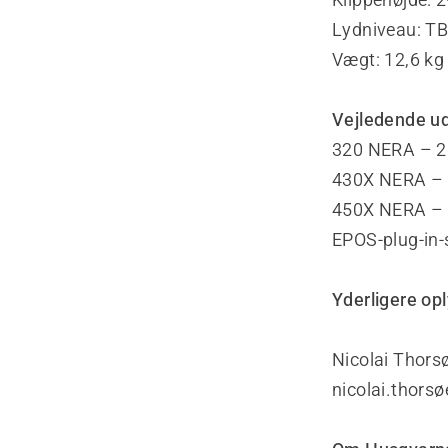
Lydniveau: T
Vægt: 12,6 kg 
Vejledende uds
320 NERA – 2
430X NERA – 
450X NERA – 
EPOS-plug-in-s
Yderligere op
Nicolai Thorsø
nicolai.thor