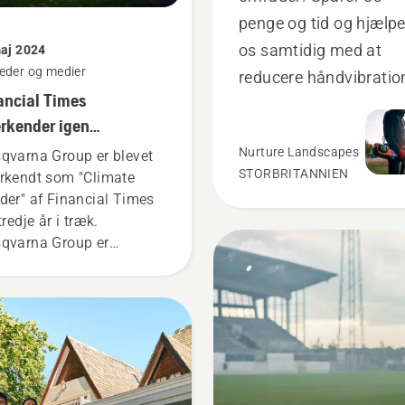
penge og tid og hjælpe
os samtidig med at
maj 2024
eder og medier
reducere håndvibratio
ancial Times
rkender igen
qvarna Group som
Nurture Landscapes
qvarna Group er blevet
imate Leader"
STORBRITANNIEN
rkendt som "Climate
der" af Financial Times
tredje år i træk.
qvarna Group er
geret som nummer 74
ndt tusindvis af
derede europæiske
ksomheder, hvilket viser
ksomhedens engagement
t reducere CO2-
edningen og samtidig