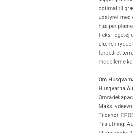
optimal til gr
udstyret med e
hjælper plæne
f.eks. legetøj
plænen ryddeli
forbedret ter
modellerne ka
Om Husqvarn
Husqvarna A
Områdekapaci
Maks. ydeevne
Tilbehør: EPOS
Tilslutning: A
Klippehøjde: 