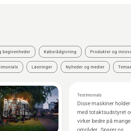
og begivenheder
Købsrådgivning
Produkter og innov
timonials
Løsninger
Nyheder og medier
Temae
Testimonials
Disse maskiner holder 
med totaktsudstyret 
virker bedre på mange
områder. Sparer os