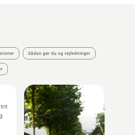
ationer
Sådan gør du og vejledninger
r
trit
og