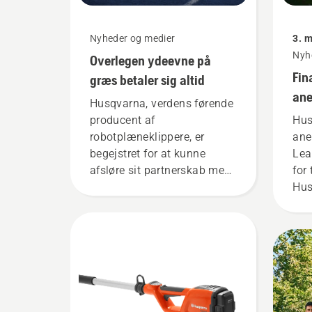
Nyheder og medier
3. 
Nyh
Overlegen ydeevne på
Fin
græs betaler sig altid
ane
Husqvarna, verdens førende
Hus
producent af
Hus
"Cl
robotplæneklippere, er
ane
begejstret for at kunne
Lea
afsløre sit partnerskab med
for 
Liverpool FC – en ikonisk
Hus
fodboldklub.
ran
bla
vur
vir
vir
i a
udl