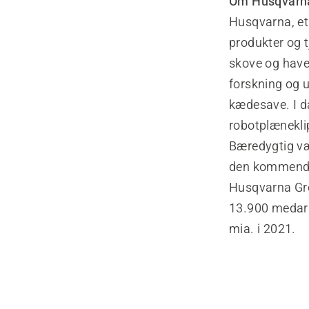
Om Husqvarn
Husqvarna, et
produkter og t
skove og have
forskning og u
kædesave. I d
robotplæneklip
Bæredygtig vær
den kommende 
Husqvarna Gr
13.900 medarb
mia. i 2021.