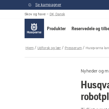
Se kampagner
Skov og have
–
DK, Dansk
Produkter
Reservedele og tilb
Hjem
Udforsk og lær
Presserum
Husqvarna lanc
Nyheder og m
Husqva
robotpl