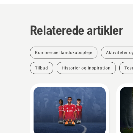
Relaterede artikler
Kommerciel landskabspleje
Aktiviteter 
Tilbud
Historier og inspiration
Tes