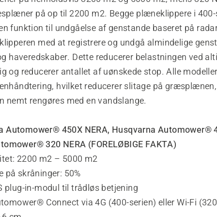
æsplæner på op til 2200 m2. Begge plæneklippere i 400-
n funktion til undgåelse af genstande baseret på radar
klipperen med at registrere og undgå almindelige gen
 og haveredskaber. Dette reducerer belastningen ved alt
g og reducerer antallet af uønskede stop. Alle modelle
rænhåndtering, hvilket reducerer slitage på græsplænen,
n nemt rengøres med en vandslange.
a Automower® 450X NERA, Husqvarna Automower® 
utomower® 320 NERA (FORELØBIGE FAKTA)
tet: 2200 m2 – 5000 m2
 på skråninger: 50%
 plug-in-modul til trådløs betjening
utomower® Connect via 4G (400-serien) eller Wi-Fi (320
2-6 cm