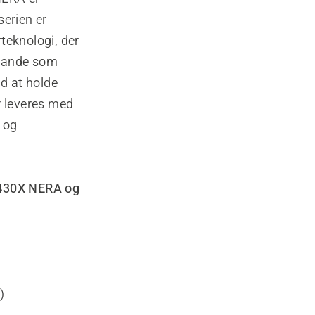
serien er
teknologi, der
stande som
id at holde
r leveres med
 og
430X NERA og
)