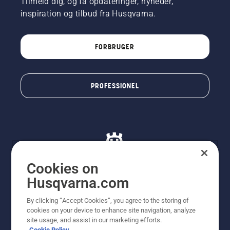
Tilmeld dig, og få opdateringer, nyheder,
inspiration og tilbud fra Husqvarna.
FORBRUGER
PROFESSIONEL
Cookies on
Husqvarna.com
© Husqvarna AB (publ). Alle rettigheder forbeholdes. De
By clicking “Accept Cookies”, you agree to the storing of
viste priser er vejledende udsalgspriser. Der tages
cookies on your device to enhance site navigation, analyze
forbehold for stave- og trykfejl samt prisændringer. Vi
site usage, and assist in our marketing efforts.
stræber efter at have så nøjagtige oplysningerne på
Cookie Policy