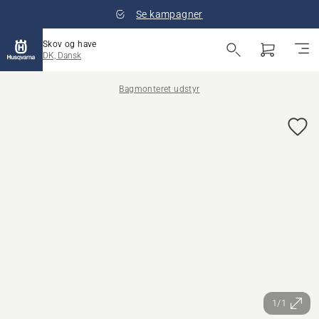
Se kampagner
Skov og have
DK, Dansk
Bagmonteret udstyr
1/1