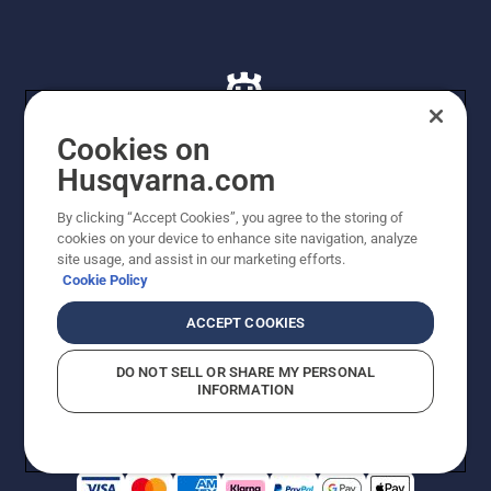
Cookies on
Husqvarna.com
© Husqvarna AB (publ). Alle rettigheder forbeholdes. De
By clicking “Accept Cookies”, you agree to the storing of
viste priser er vejledende udsalgspriser. Der tages
cookies on your device to enhance site navigation, analyze
forbehold for stave- og trykfejl samt prisændringer. Vi
site usage, and assist in our marketing efforts.
stræber efter at have så nøjagtige oplysningerne på
Cookie Policy
dette websted som muligt. Alle anførte priser er
vejledende udsalgspriser (inkl. moms), medmindre
ACCEPT COOKIES
produktet kan købes direkte.
Cookiepolitik
Anvendelsesvilkår
DO NOT SELL OR SHARE MY PERSONAL
Bekendtgørelse vedr. beskyttelse af personlige oplysninger
INFORMATION
Imprint
Rapporter formodede overtrædelser