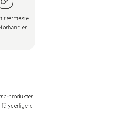
en nærmeste
eforhandler
rna-produkter.
 få yderligere