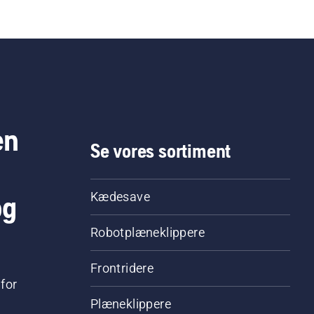
en
Se vores sortiment
og
Kædesave
Robotplæneklippere
Frontridere
for
Plæneklippere