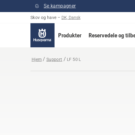
Se kampagner
Skov og have
–
DK, Dansk
Produkter
Reservedele og tilb
Hjem
Support
LF 50 L