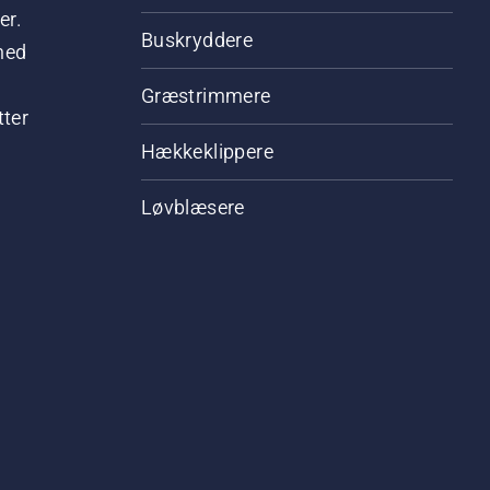
er.
Buskryddere
hed
Græstrimmere
tter
Hækkeklippere
Løvblæsere