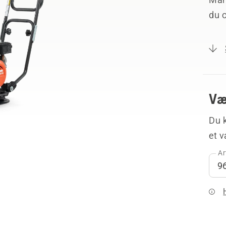
du 
Væ
Du k
et 
Ar