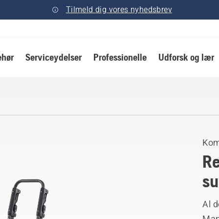
Tilmeld dig vores nyhedsbrev
ehør
Serviceydelser
Professionelle
Udforsk og lær
Kom
Re
su
Al d
Manu