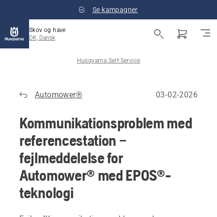
Se kampagner
Skov og have
DK, Dansk
Husqvarna Self-Service
Automower®
03-02-2026
Kommunikationsproblem med
referencestation –
fejlmeddelelse for
Automower® med EPOS®-
teknologi