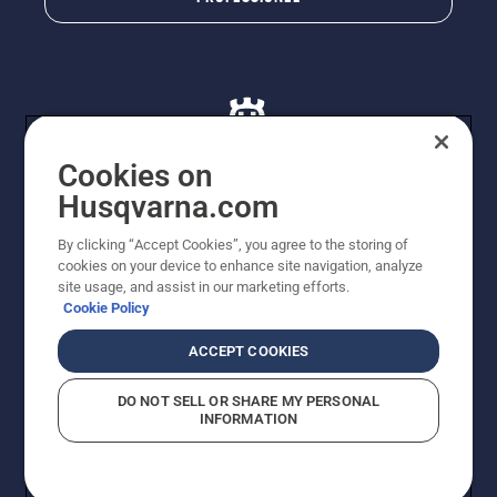
Cookies on
Husqvarna.com
© Husqvarna AB (publ). Alle rettigheder forbeholdes. De
By clicking “Accept Cookies”, you agree to the storing of
viste priser er vejledende udsalgspriser. Der tages
cookies on your device to enhance site navigation, analyze
forbehold for stave- og trykfejl samt prisændringer. Vi
site usage, and assist in our marketing efforts.
stræber efter at have så nøjagtige oplysningerne på
Cookie Policy
dette websted som muligt. Alle anførte priser er
vejledende udsalgspriser (inkl. moms), medmindre
ACCEPT COOKIES
produktet kan købes direkte.
Cookiepolitik
Anvendelsesvilkår
DO NOT SELL OR SHARE MY PERSONAL
Bekendtgørelse vedr. beskyttelse af personlige oplysninger
INFORMATION
Imprint
Rapporter formodede overtrædelser