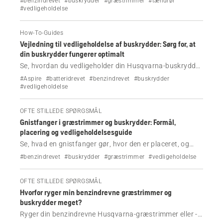
#benzindrevet
#buskrydder
#græstrimmer
#tændrør
forbedre start, genoprette motorens ydeevne og
#vedligeholdelse
forhindre almindelige driftsproblemer.
How-To-Guides
Vejledning til vedligeholdelse af buskrydder: Sørg for, at
din buskrydder fungerer optimalt
Se, hvordan du vedligeholder din Husqvarna-buskrydder
med denne komplette vedligeholdelsestjekliste. Se, hvad
#Aspire
#batteridrevet
#benzindrevet
#buskrydder
du skal inspicere, rengøre og udskifte for at sikre, at din
#vedligeholdelse
maskine fungerer optimalt.
OFTE STILLEDE SPØRGSMÅL
Gnistfanger i græstrimmer og buskrydder: Formål,
placering og vedligeholdelsesguide
Se, hvad en gnistfanger gør, hvor den er placeret, og
hvordan den renses. Hold din Husqvarna-græstrimmer
#benzindrevet
#buskrydder
#græstrimmer
#vedligeholdelse
og -buskrydder sikker, kraftfuld og fri for brandfare.
OFTE STILLEDE SPØRGSMÅL
Hvorfor ryger min benzindrevne græstrimmer og
buskrydder meget?
Ryger din benzindrevne Husqvarna-græstrimmer eller -