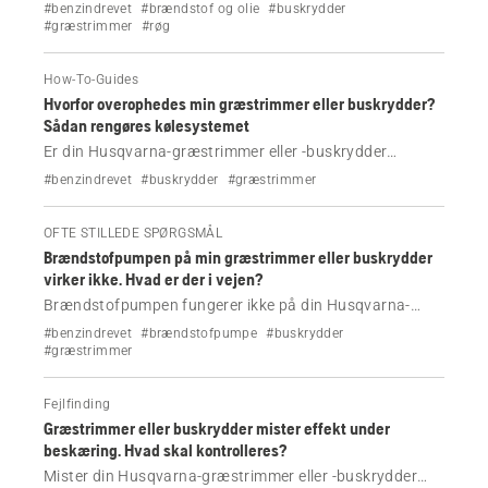
buskrydder? Find de mest almindelige årsager, herunder
#benzindrevet
#brændstof og olie
#buskrydder
forkert brændstofblanding, snavset luftfilter og
#græstrimmer
#røg
overophedning, og se, hvad du skal gøre.
How-To-Guides
Hvorfor overophedes min græstrimmer eller buskrydder?
Sådan rengøres kølesystemet
Er din Husqvarna-græstrimmer eller -buskrydder
overophedet, eller mister den kraft? Lær, hvordan du
#benzindrevet
#buskrydder
#græstrimmer
rengør kølesystemet for at genoprette luftstrømmen og
forhindre beskadigelse af motoren.
OFTE STILLEDE SPØRGSMÅL
Brændstofpumpen på min græstrimmer eller buskrydder
virker ikke. Hvad er der i vejen?
Brændstofpumpen fungerer ikke på din Husqvarna-
græstrimmer eller -buskrydder? Lær de mest almindelige
#benzindrevet
#brændstofpumpe
#buskrydder
årsager, herunder tilstoppede brændstoftilførsler,
#græstrimmer
beskadigede pumper og problemer med
brændstofsystemet, og hvordan du løser dem.
Fejlfinding
Græstrimmer eller buskrydder mister effekt under
beskæring. Hvad skal kontrolleres?
Mister din Husqvarna-græstrimmer eller -buskrydder