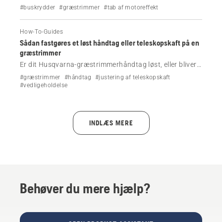
effekt under beskæring? Kontrollér de mest almindelige
#buskrydder
#græstrimmer
#tab af motoreffekt
årsager, bl.a. brændstof, luftfilter og skæreudstyr, og få
om nødvendigt hjælp til den specifikke model.
How-To-Guides
Sådan fastgøres et løst håndtag eller teleskopskaft på en
græstrimmer
Er dit Husqvarna-græstrimmerhåndtag løst, eller bliver
det ikke siddende på plads? Se, hvordan du strammer
#græstrimmer
#håndtag
#justering af teleskopskaft
håndtaget og teleskopskaftet i nogle få enkle trin.
#vedligeholdelse
INDLÆS MERE
Behøver du mere hjælp?