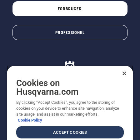
FORBRUGER
PROFESSIONEL
Cookies on
Husqvarna.com
© Husqvarna AB (publ). Alle rettigheder forbeholdes. De
By clicking “Accept Cookies”, you agree to the storing of
viste priser er vejledende udsalgspriser. Der tages
cookies on your device to enhance site navigation, analyze
forbehold for stave- og trykfejl samt prisændringer. Vi
site usage, and assist in our marketing efforts.
stræber efter at have så nøjagtige oplysningerne på
Cookie Policy
dette websted som muligt. Alle anførte priser er
vejledende udsalgspriser (inkl. moms), medmindre
ACCEPT COOKIES
produktet kan købes direkte.