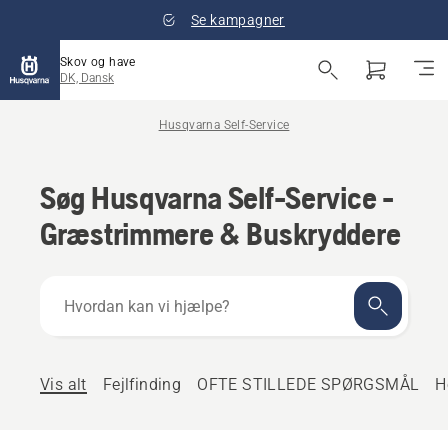
Se kampagner
Skov og have
DK, Dansk
Husqvarna Self-Service
Søg Husqvarna Self-Service -
Græstrimmere & Buskryddere
Hvordan
kan
vi
hjælpe?
Vis alt
Fejlfinding
OFTE STILLEDE SPØRGSMÅL
H