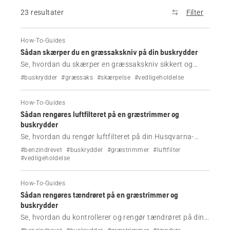
23 resultater
Filter
How-To-Guides
Sådan skærper du en græssakskniv på din buskrydder
Se, hvordan du skærper en græssakskniv sikkert og
korrekt på din Husqvarna-buskrydder. Følg vores trin
#buskrydder
#græssaks
#skærpelse
#vedligeholdelse
for trin-vejledning og video for at bevare skæreevnen.
How-To-Guides
Sådan rengøres luftfilteret på en græstrimmer og
buskrydder
Se, hvordan du rengør luftfilteret på din Husqvarna-
græstrimmer eller -buskrydder for at forbedre ydeevnen,
#benzindrevet
#buskrydder
#græstrimmer
#luftfilter
reducere brændstofforbruget og forebygge
#vedligeholdelse
startproblemer.
How-To-Guides
Sådan rengøres tændrøret på en græstrimmer og
buskrydder
Se, hvordan du kontrollerer og rengør tændrøret på din
Husqvarna-græstrimmer eller -buskrydder for at