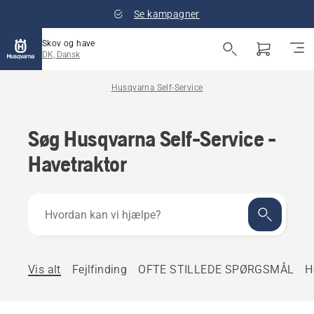
Se kampagner
Skov og have
DK, Dansk
Husqvarna Self-Service
Søg Husqvarna Self-Service -
Havetraktor
Hvordan
kan
vi
hjælpe?
Vis alt
Fejlfinding
OFTE STILLEDE SPØRGSMÅL
H