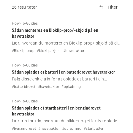
26 resultater
Filter
How-To-Guides
Sådan monteres en Bioklip-prop/-skjold på en
havetraktor
Lær, hvordan du monterer en Bioklip-prop/-skjold på din
Husqvarna-havetraktor med blot et par enkle trin.
#Bioklip-prop
#bioklipskjold
#havetraktor
How-To-Guides
Sådan oplades et batteri i en batteridrevet havetraktor
Følg disse enkle trin for at oplade et batteri i din
Husqvarna-havetraktor.
#batteridrevet
#havetraktor
#opladning
How-To-Guides
Sådan oplades et startbatteri i en benzindrevet
havetraktor
Lær trin for trin, hvordan du sikkert og effektivt oplader
din Husqvarna-havetraktors startbatteri.
#benzindrevet
#havetraktor
#opladning
#startbatteri