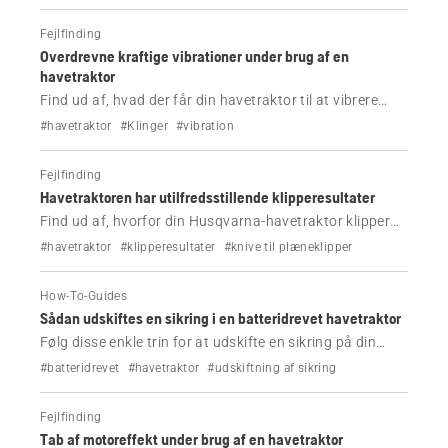
Fejlfinding
Overdrevne kraftige vibrationer under brug af en
havetraktor
Find ud af, hvad der får din havetraktor til at vibrere
mere end normalt, når du bruger den, og hvordan du
#havetraktor
#Klinger
#vibration
løser problemet.
Fejlfinding
Havetraktoren har utilfredsstillende klipperesultater
Find ud af, hvorfor din Husqvarna-havetraktor klipper
græsset utilfredsstillende, og hvordan problemet løses.
#havetraktor
#klipperesultater
#knive til plæneklipper
How-To-Guides
Sådan udskiftes en sikring i en batteridrevet havetraktor
Følg disse enkle trin for at udskifte en sikring på din
Husqvarna-havetraktor.
#batteridrevet
#havetraktor
#udskiftning af sikring
Fejlfinding
Tab af motoreffekt under brug af en havetraktor