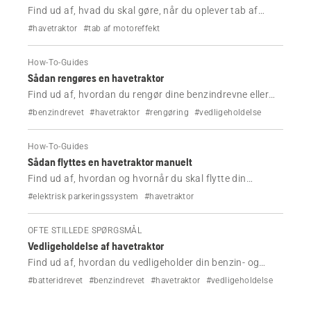
Find ud af, hvad du skal gøre, når du oplever tab af
motoreffekt, når du bruger din Husqvarna-havetraktor.
#havetraktor
#tab af motoreffekt
How-To-Guides
Sådan rengøres en havetraktor
Find ud af, hvordan du rengør dine benzindrevne eller
batteridrevne havetraktorer.
#benzindrevet
#havetraktor
#rengøring
#vedligeholdelse
How-To-Guides
Sådan flyttes en havetraktor manuelt
Find ud af, hvordan og hvornår du skal flytte din
Husqvarna-havetraktor.
#elektrisk parkeringssystem
#havetraktor
OFTE STILLEDE SPØRGSMÅL
Vedligeholdelse af havetraktor
Find ud af, hvordan du vedligeholder din benzin- og
batteridrevne Husqvarna-havetraktor.
#batteridrevet
#benzindrevet
#havetraktor
#vedligeholdelse