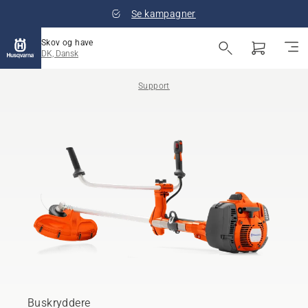
Se kampagner
Skov og have
DK, Dansk
Support
Buskryddere