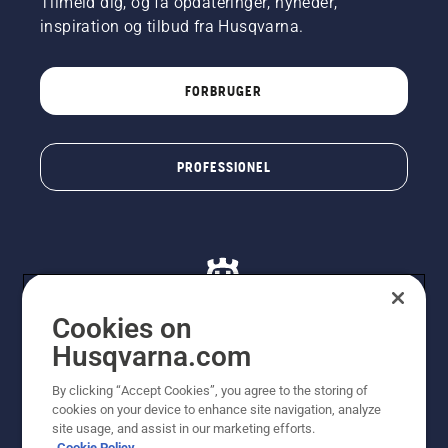
Tilmeld dig, og få opdateringer, nyheder,
inspiration og tilbud fra Husqvarna.
FORBRUGER
PROFESSIONEL
Cookies on
Husqvarna.com
© Husqvarna AB (publ). Alle rettigheder forbeholdes. De
By clicking “Accept Cookies”, you agree to the storing of
viste priser er vejledende udsalgspriser. Der tages
cookies on your device to enhance site navigation, analyze
forbehold for stave- og trykfejl samt prisændringer. Vi
site usage, and assist in our marketing efforts.
stræber efter at have så nøjagtige oplysningerne på
Cookie Policy