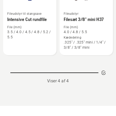
Fileudstyr til stangsave
Fileudstyr
Se
Se
Intensive Cut rundfile
Filesæt 3/8" mini H37
flere
flere
detaljer
detaljer
File (mm)
File (mm)
3.5 / 4.0 / 4.5 / 4.8 / 5.2 /
4.0 / 4.8 / 5.5
om
om
5.5
Kædedeling
Intensive
Filesæt
.325" / .325" mini / 1/4" /
Cut
3/8"
3/8" / 3/8" mini
rundfile
mini
H37
Viser 4 af 4