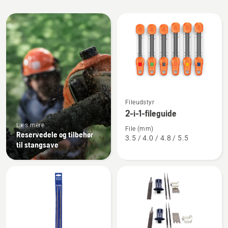
Alle
produkter
Se
Fileudstyr
flere
2-i-1-fileguide
detaljer
Læs mere
om
File (mm)
Reservedele og tilbehør
3.5 / 4.0 / 4.8 / 5.5
2-
til stangsave
i-
1-
fileguide