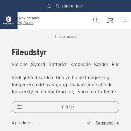
Se kampagner
Skov og have
DK, Dansk
Til stangsave
Fileudstyr
Vis alle
Sværd
Batterier
Kædeolie
Kæder
Fileudsty
Vedligehold kæden. Den vil holde længere og
fungere korrekt hver gang. Du kan finde alle de
fileværktøjer, du har brug for, i vores omfattende
sortiment.
Filtrer
4 products
Sammenlign