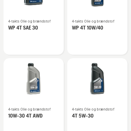
Se
Se
4-takts Olie og brændstof
4-takts Olie og brændstof
flere
flere
WP 4T SAE 30
WP 4T 10W/40
detaljer
detaljer
om
om
WP 4T
WP 4T
SAE 30
10W/40
Se
Se
4-takts Olie og brændstof
4-takts Olie og brændstof
flere
flere
10W-30 4T AWD
4T 5W-30
detaljer
detaljer
om
om