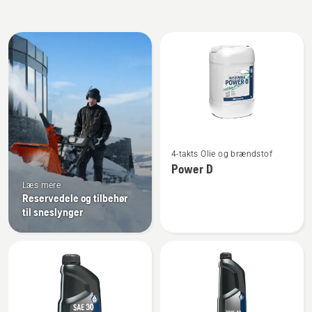
Alle
produkter
Se
4-takts Olie og brændstof
flere
Power D
detaljer
Læs mere
om
Reservedele og tilbehør
Power
til sneslynger
D