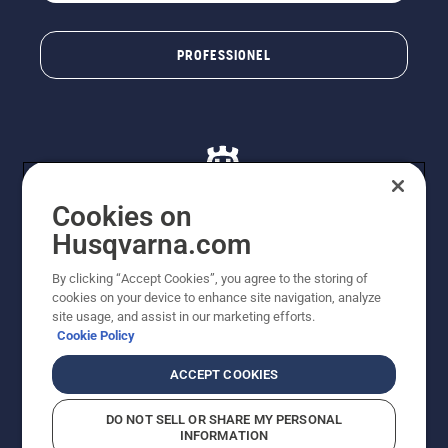
PROFESSIONEL
Cookies on
Husqvarna.com
© Husqvarna AB (publ). Alle rettigheder forbeholdes. De
By clicking “Accept Cookies”, you agree to the storing of
viste priser er vejledende udsalgspriser. Der tages
cookies on your device to enhance site navigation, analyze
forbehold for stave- og trykfejl samt prisændringer. Vi
site usage, and assist in our marketing efforts.
stræber efter at have så nøjagtige oplysningerne på
Cookie Policy
dette websted som muligt. Alle anførte priser er
vejledende udsalgspriser (inkl. moms), medmindre
ACCEPT COOKIES
produktet kan købes direkte.
Cookiepolitik
Anvendelsesvilkår
DO NOT SELL OR SHARE MY PERSONAL
Bekendtgørelse vedr. beskyttelse af personlige oplysninger
INFORMATION
Imprint
Rapporter formodede overtrædelser