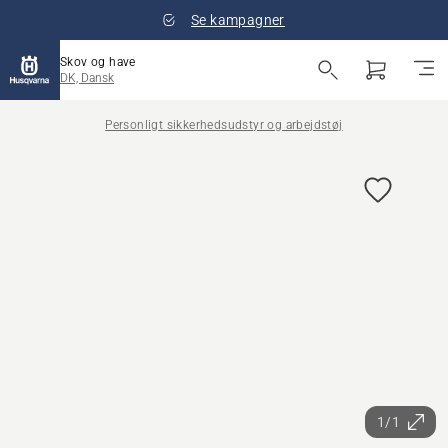
Se kampagner
Skov og have
DK, Dansk
Personligt sikkerhedsudstyr og arbejdstøj
1/1