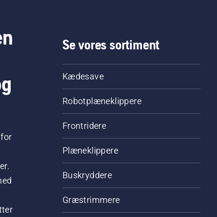
en
Se vores sortiment
og
Kædesave
Robotplæneklippere
Frontridere
for
Plæneklippere
er.
Buskryddere
hed
Græstrimmere
tter