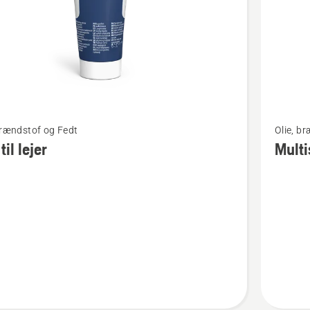
Se
brændstof og Fedt
Olie, b
flere
til lejer
Multi
detaljer
om
Multispr