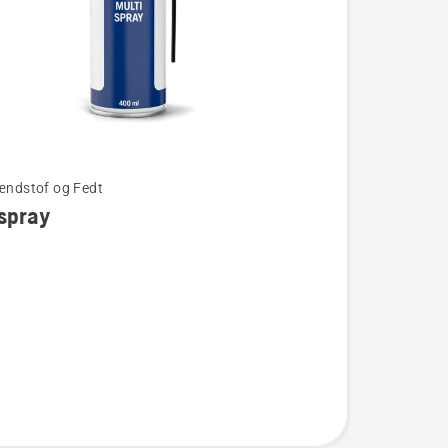
rændstof og Fedt
spray
ay