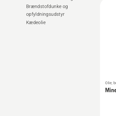
Alle
Brændstofdunke og
produ
opfyldningsudstyr
Kædeolie
Se
Olie, 
flere
Mine
detaljer
om
Minera