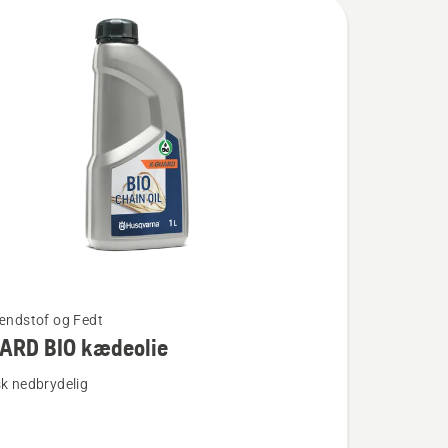
rændstof og Fedt
ARD BIO kædeolie
sk nedbrydelig