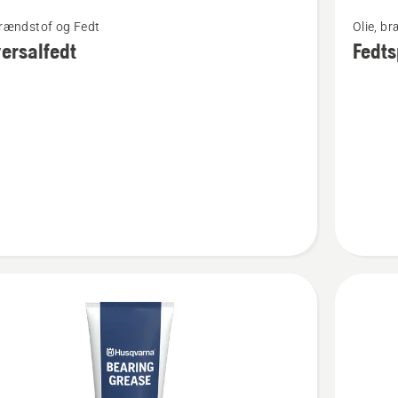
Se
brændstof og Fedt
Olie, b
flere
ersalfedt
Fedts
detaljer
om
alfedt
Fedtsprø