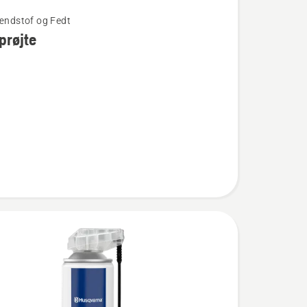
rændstof og Fedt
prøjte
jte