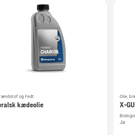
kter
Se
brændstof og Fedt
Olie, b
flere
ralsk kædeolie
X-GU
detaljer
Biologi
om
Ja
lsk
X-