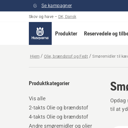
Se kampagner
Skov og have
–
DK, Dansk
Produkter
Reservedele og tilb
Hjem
Olie, brændstof og Fedt
Smøremidler til k
Smø
Produktkategorier
Vis alle
Opdag s
2-takts Olie og brændstof
til at y
4-takts Olie og brændstof
Andre smøremidler og olier