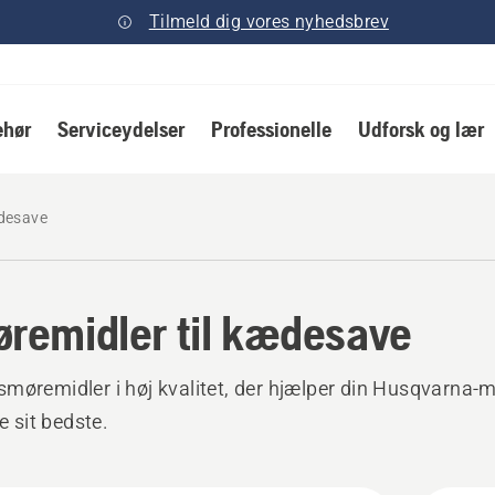
Tilmeld dig vores nyhedsbrev
ehør
Serviceydelser
Professionelle
Udforsk og lær
ædesave
remidler til kædesave
møremidler i høj kvalitet, der hjælper din Husqvarna-
de sit bedste.