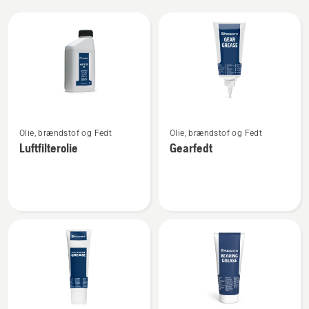
Alle
produkter
Se
Se
Olie, brændstof og Fedt
Olie, brændstof og Fedt
flere
flere
Luftfilterolie
Gearfedt
detaljer
detaljer
om
om
Luftfilterolie
Gearfedt