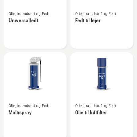
Se
Se
Olie, brændstof og Fedt
Olie, brændstof og Fedt
flere
flere
Universalfedt
Fedt til lejer
detaljer
detaljer
om
om
Universalfedt
Fedt
til
lejer
Se
Se
Olie, brændstof og Fedt
Olie, brændstof og Fedt
flere
flere
Multispray
Olie til luftfilter
detaljer
detaljer
om
om
Multispray
Olie
til