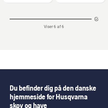
luftfilter
Viser 6 af 6
Du befinder dig på den danske
hjemmeside for Husqvarna
skov og have