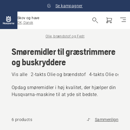
Se kampagner
Skov og have
DK, Dansk
Olie, brændstof og Fedt
Smøremidler til græstrimmere
og buskryddere
Vis alle
2-takts Olie og brændstof
4-takts Olie og br
Opdag smøremidler i høj kvalitet, der hjælper din
Husqvarna-maskine til at yde sit bedste.
6 products
Sammenlign