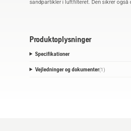
sandpartikler i luftfilteret. Den sikrer og
bedste motorydelse og lavt brændstofforbrug
hvilket giver en renere arbejdsproces.
Produktoplysninger
Specifikationer
Vejledninger og dokumenter
(
1
)