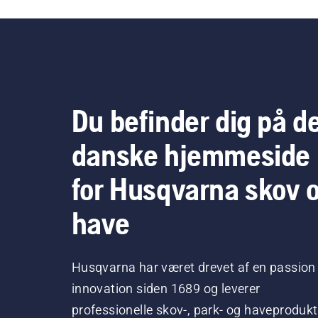
oli
kæd
kæd
Lad
høj
par
træ
Du befinder dig på d
sta
smø
danske hjemmeside
for Husqvarna skov 
have
Husqvarna har været drevet af en passion 
innovation siden 1689 og leverer
professionelle skov-, park- og haveprodukt