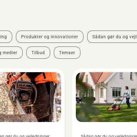
ing
Produkter og innovationer
Sådan gør du og vej
g medier
Tilbud
Temaer
n gør du og vejledninger
Sådan gør du og vejledninge