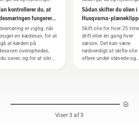
an kontrollerer du, at
Sådan skifter du olien i
esmøringen fungerer
Husqvarna-plæneklipp
din kædesav
esmøring er vigtig, når
Skift olie for hver 25 tim
bruger en kædesav, for at
drift eller én gang hver
gå at kæden på
sæson. Det kan være
esaven overophedes,
nødvendigt at skifte olie
du saver, og for at sikre,
oftere under støvede og
den bevæger sig omkring
snavsede forhold. Der er
rdet uden friktion. Dette
måder at tømme olien af
længer både sværdets og
som begge vises i denne
ens levetid. Følg
video.
truktionerne i denne korte
o for at få at vide,
rdan du kontrollerer, at
Viser 3 af 3
resystemet til kæden på
 kædesav fungerer
ekt. Kontrollér først