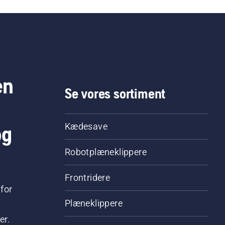
eniveauet. Start
esaven, og sørg for, at
ebremsen er slået fra.
 kædesaven køre ved
ere motoromdrejninger et
 centimeter fra en
stamme. Olie på
en
mmen viser, at
Se vores sortiment
resystemet fungerer.
og
Kædesave
Robotplæneklippere
Frontridere
for
Plæneklippere
er.