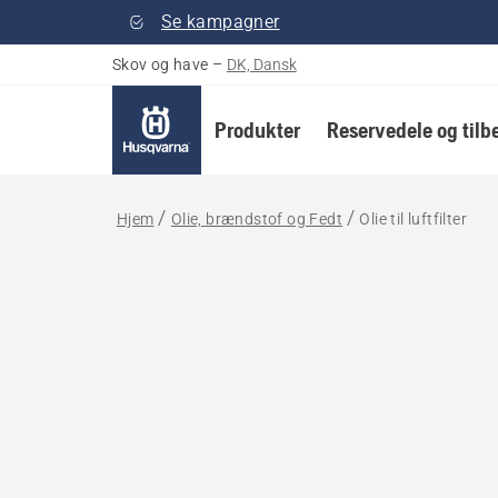
Se kampagner
Skov og have
–
DK, Dansk
Produkter
Reservedele og tilb
Hjem
Olie, brændstof og Fedt
Olie til luftfilter