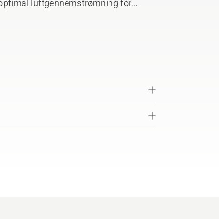
så optimal luftgennemstrømning for
. Let at påføre direkte på luftfilteret,