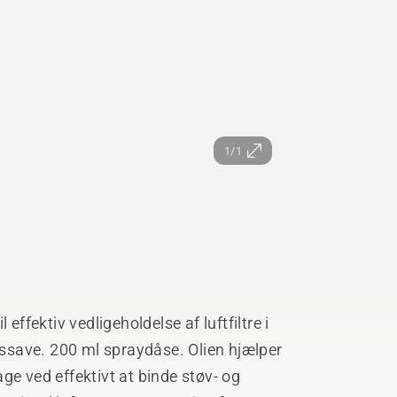
1/1
l effektiv vedligeholdelse af luftfiltre i
save. 200 ml spraydåse. Olien hjælper
ge ved effektivt at binde støv- og