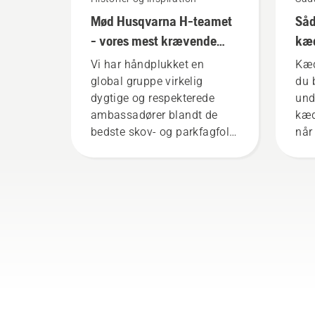
Mød Husqvarna H-teamet
Såd
- vores mest krævende
kæd
brugere
på 
Vi har håndplukket en
Kæd
global gruppe virkelig
du 
dygtige og respekterede
und
ambassadører blandt de
kæd
bedste skov- og parkfagfolk
når 
i deres respektive lande. De
at 
er vores H-team. Og de er
svæ
vores mest krævende
for
brugere.
kæd
ins
vide
hvo
smø
din
korr