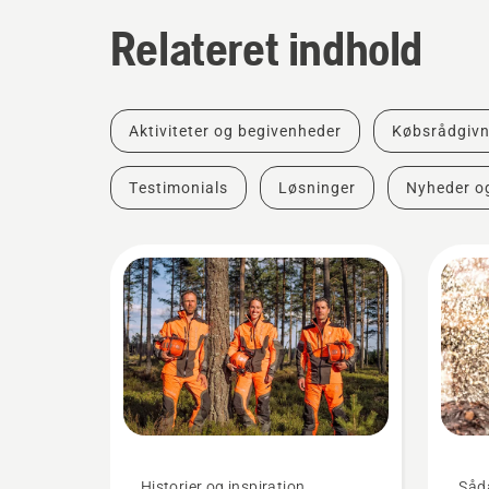
Relateret indhold
Aktiviteter og begivenheder
Købsrådgivn
Testimonials
Løsninger
Nyheder o
Historier og inspiration
Såda