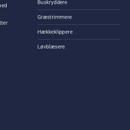
Buskryddere
hed
Græstrimmere
tter
Hækkeklippere
Løvblæsere