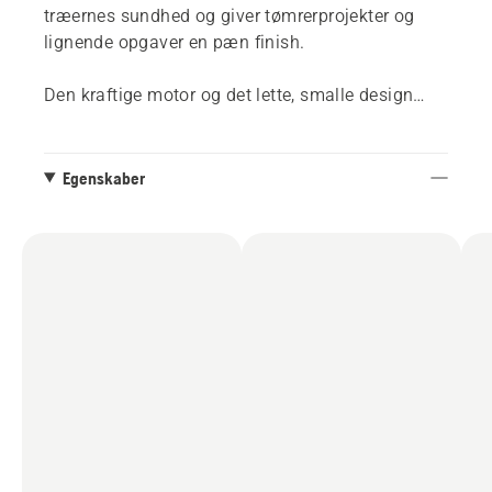
træernes sundhed og giver tømrerprojekter og
lignende opgaver en pæn finish.
Den kraftige motor og det lette, smalle design
giver kompakt ydeevne, fremragende
manøvredygtighed og en praktisk
brugeroplevelse. Værktøjsfri kædestramning og
Egenskaber
formonteret sværd og kæde forbedrer oplevelsen
yderligere og gør det nemt at have fuld kontrol
over produktet. Takket være den smarte digitale
brugergrænseflade kan du tænde og slukke for
motoren med et enkelt tryk på en knap og nemt
se batteristatus, aktiveret kædebremse og andre
indikationer.
Udstyret med vejledende orange
interaktionspunkter og automatisk nedlukning,
hvis den ikke bruges i 180 sekunder, hvilket
reducerer risikoen for skader og forlænger