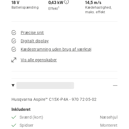
18 V
0,43 kW
14,5 m/s
Batterispænding
Kædehastighed,
1
Effekt
maks. effekt
Præcise snit
Digitalt display
Kædestramning uden brug af værktøj
Vis alle egenskaber
Husqvarna Aspire™ C15X-P4A - 970 72 05‑02
Inkluderet
Sværd (kort)
Næsehjul
Spidser
Monteret