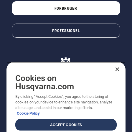
FORBRUGER
PROFESSIONEL
Cookies on
Husqvarna.com
© Husqvarna AB (publ). Alle rettigheder forbeholdes. De
By clicking “Accept Cookies”, you agree to the storing of
viste priser er vejledende udsalgspriser. Der tages
cookies on your device to enhance site navigation, analyze
forbehold for stave- og trykfejl samt prisændringer. Vi
site usage, and assist in our marketing efforts.
stræber efter at have så nøjagtige oplysningerne på
Cookie Policy
dette websted som muligt. Alle anførte priser er
vejledende udsalgspriser (inkl. moms), medmindre
ACCEPT COOKIES
produktet kan købes direkte.