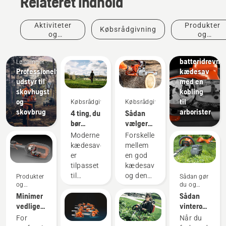
Relateret indhold
og
innovationer
T542i
Aktiviteter
Produkter
Købsrådgivning
XP® –
og
og
den
begivenheder
innovationer
første
batteridrevne
Løsninger
Professionelt
kædesav
udstyr til
med en
skovhugst
kobling
og
til
Købsrådgivning
Købsrådgivning
skovbrug
arborister
4 ting, du
Sådan
bør
vælger
overveje,
du den
Moderne
Forskellen
før du
bedste
kædesave
mellem
køber en
kædesav
er
en god
kædesav
til dit
tilpasset
kædesav
behov
til
og den
Produkter
Sådan gør
og
du og
specifikke
bedste
innovationer
vejledninger
Minimer
Sådan
arbejdsforhold
kædesav
vedligeholdelse
vinteropbevar
og
til dit
af
du dit
brugere.
særlige
For
Når du