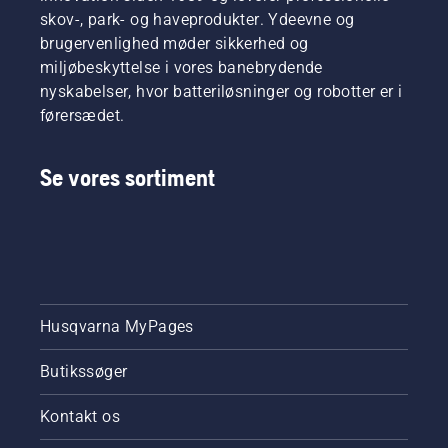
arbejde
skov-, park- og haveprodukter. Ydeevne og
længere
brugervenlighed møder sikkerhed og
uden
miljøbeskyttelse i vores banebrydende
afbrydelser.
nyskabelser, hvor batteriløsninger og robotter er i
førersædet.
Se vores sortiment
Husqvarna MyPages
Butikssøger
Kontakt os