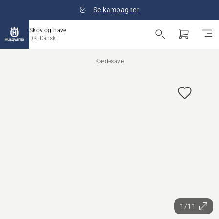
Se kampagner
Skov og have
DK, Dansk
Kædesave
1/11