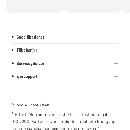
batteriets levetid. For at minimere behovet for
opbevaringsplads er Aspire™-kædesaven
kompatibel med Husqvarnas opbevaringsløsning
og leveres med en skræddersyet krog til praktisk
vægopbevaring.
Specifikationer
Tilbehør
(
9
)
Serviceydelser
Ejersupport
Ansvarsfraskrivelse:
1
Effekt
:
"Benzindrevne produkter - effektudgang iht.
ISO 7293. Batteridrevne produkter - målt effektudgang
sammenlignelig med benzindrevne produkter."