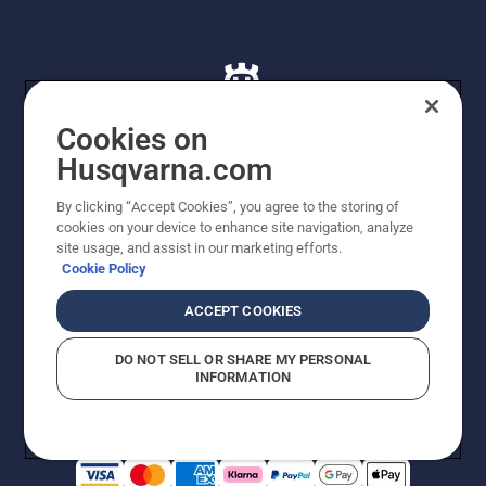
Cookies on
Husqvarna.com
© Husqvarna AB (publ). Alle rettigheder forbeholdes. De
By clicking “Accept Cookies”, you agree to the storing of
viste priser er vejledende udsalgspriser. Der tages
cookies on your device to enhance site navigation, analyze
forbehold for stave- og trykfejl samt prisændringer. Vi
site usage, and assist in our marketing efforts.
stræber efter at have så nøjagtige oplysningerne på
Cookie Policy
dette websted som muligt. Alle anførte priser er
vejledende udsalgspriser (inkl. moms), medmindre
ACCEPT COOKIES
produktet kan købes direkte.
Cookiepolitik
Anvendelsesvilkår
DO NOT SELL OR SHARE MY PERSONAL
Bekendtgørelse vedr. beskyttelse af personlige oplysninger
INFORMATION
Imprint
Rapporter formodede overtrædelser