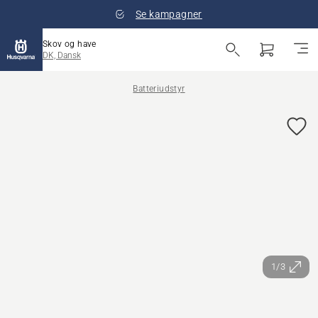
Se kampagner
Skov og have
DK, Dansk
Batteriudstyr
1/3