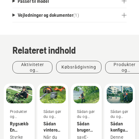
Passer til model
Vejledninger og dokumenter
(
1
)
Relateret indhold
Aktiviteter
Produkter
Købsrådgivning
og
og
begivenheder
innovationer
Produkter
Sådan gør
Sådan gør
Sådan gør
og
du og
du og
du og
innovationer
vejledninger
vejledninger
vejledninger
Rygsækbatteri:
Sådan
Sådan
Sådan
En
vinteropbevarer
bruger
konfigurerer
revolution
du dit
du savE-
og
Styrke
Når du
savE-
Denne