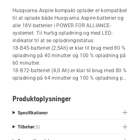
Husqvarna Aspire kompakt oplader er kompatibel
til at oplade både Husqvarna Aspire-batterier og
alle 18V-batterier i POWER FOR ALLIANCE-
systemet. Til hurtig opladning og med LED-
indikator til at se opladningsstatus.
18-B45-batteriet (2,5Ah) er klar til brug med 80 %
opladning på 40 minutter og 100 % opladning på
60 minutter.
18-B72-batteriet (4,0 Ah) er klar til brug med 80 %
opladning på 64 minutter og 100 % opladning på
95 minutter.
Denne oplader er et produkt af POWER FOR ALL
Produktoplysninger
Alliance, en af de største batterialliancer mellem
førende producenter på tværs af mærker. Disse
Specifikationer
opladere kan bruges til alle batterier, der er en del
af denne alliance. Det betyder, at du ikke længere
Tilbehør
(
3
)
behøver at købe en ny oplader til hvert batteri og
produkt.