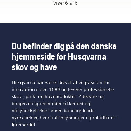
ting, der
siger
der
behagelig
Viser 6 af 6
potentielt
Johan
skæres
pasform
kan
Svennung,
let græs.
og
forstyrre
produktchef
Du skal
reducerer
dit
for
blot
træthed,
arbejde.
håndholdt
trykke
når du
Med
elektrisk
på én
bruger
batteridrevne
udstyr
knap på
det, så
Du befinder dig på den danske
produkter
og
den
du kan
hjemmeside for Husqvarna
reduceres
batterier
batteridrevne
arbejde
besværet
hos
trimmer
længere
skov og have
betydeligt.
Husqvarna.
for at slå
uden
savE-
afbrydelser.
funktionen
Husqvarna har været drevet af en passion for
til og fra.
innovation siden 1689 og leverer professionelle
skov-, park- og haveprodukter. Ydeevne og
brugervenlighed møder sikkerhed og
miljøbeskyttelse i vores banebrydende
nyskabelser, hvor batteriløsninger og robotter er i
førersædet.