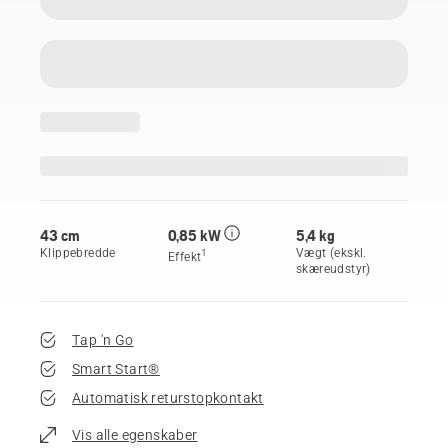
43 cm
0,85 kW
5,4 kg
Klippebredde
Vægt (ekskl.
1
Effekt
skæreudstyr)
Tap 'n Go
Smart Start®
Automatisk returstopkontakt
Vis alle egenskaber