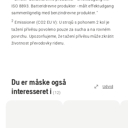
ISO 8893. Batteridrevne produkter - målt effektudgang
sammenlignelig med benzindrevne produkter."
2
Emissioner (CO2 EU V)
:
U strojů s pohonem 2 kol je
tažení přívěsu povoleno pouze za sucha a na rovném
povrchu. Upozorňujeme, že tažení přívěsu může zkrátit
životnost převodovky rideru.
Du er måske også
Udvid
interesseret i
(
12
)