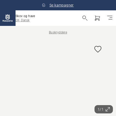
Se kampagner
Skov og have
DK, Dansk
Buskryddere
1/1