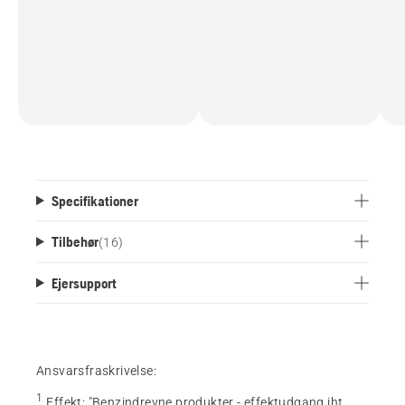
Specifikationer
Tilbehør
(
16
)
Ejersupport
Ansvarsfraskrivelse:
1
Effekt
:
"Benzindrevne produkter - effektudgang iht.