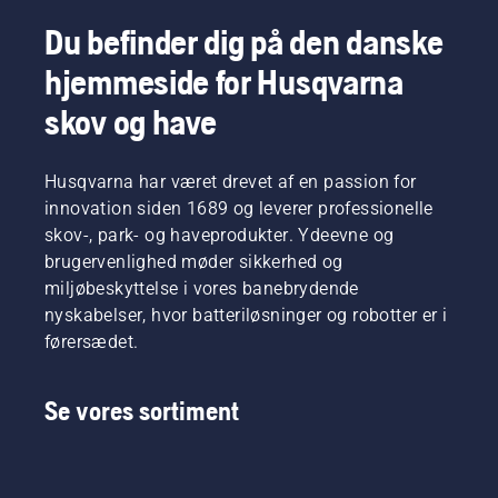
hurtigere
for at
Hvis du
giver dig
små
Du befinder dig på den danske
og mere
tabe
følger
den kraft
værktøjer
effektivt
skruer i
denne
og det
eller
hjemmeside for Husqvarna
snit. Se
græsset.
procedure,
moment,
møtrikker,
denne
er det
du har
hvis du
skov og have
korte
meget
brug for,
skulle
video
nemt at
takket
komme
om,
starte
være en
til at
Husqvarna har været drevet af en passion for
hvordan
din
meget
tabe
innovation siden 1689 og leverer professionelle
du
Husqvarna-
effektiv
dem.
skærper
skov-, park- og haveprodukter. Ydeevne og
buskrydder.
forbrænding.
og
brugervenlighed møder sikkerhed og
vedligeholder
miljøbeskyttelse i vores banebrydende
en
nyskabelser, hvor batteriløsninger og robotter er i
græsklinge.
førersædet.
Se vores sortiment