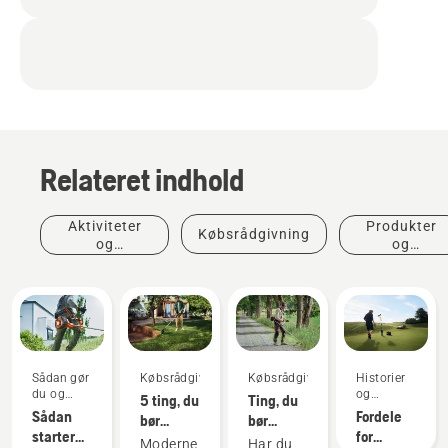
Relateret indhold
Aktiviteter
Produkter
Købsrådgivning
og
og
begivenheder
innovationer
Sådan gør
Købsrådgivning
Købsrådgivning
Historier
du og
og
5 ting, du
Ting, du
vejledninger
inspiration
Sådan
Fordele
bør
bør
starter
for
overveje,
overveje,
Moderne
Har du