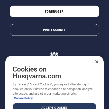
FORBRUGER
PROFESSIONEL
Cookies on
Husqvarna.com
© Husqvarna AB (publ). Alle rettigheder forbeholdes. De
By clicking “Accept Cookies”, you agree to the storing of
viste priser er vejledende udsalgspriser. Der tages
cookies on your device to enhance site navigation, analyze
forbehold for stave- og trykfejl samt prisændringer. Vi
site usage, and assist in our marketing efforts.
stræber efter at have så nøjagtige oplysningerne på
Cookie Policy
dette websted som muligt. Alle anførte priser er
vejledende udsalgspriser (inkl. moms), medmindre
ACCEPT COOKIES