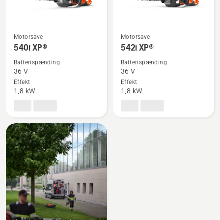
Motorsave
Motorsave
Se
Se
540i XP®
542i XP®
flere
flere
Batterispænding
Batterispænding
detaljer
detaljer
36 V
36 V
om
om
Effekt
Effekt
540i
542i
1,8 kW
1,8 kW
XP®
XP®