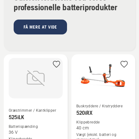
professionelle batteriprodukter
FÅ MERE AT VIDE
Buskryddere / Kratryddere
Græstrimmer / Kantklipper
Se
Se
520iRX
525iLK
flere
flere
Klippebredde
detaljer
detaljer
Batterispænding
40 cm
36 V
om
om
Vægt (ekskl. batteri og