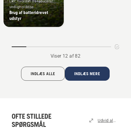
Lær, hvordan du reducerer
vedligholdelse
Brug af batteridrevet
udstyr
Viser 12 af 82
INDLÆS ALLE
INDLÆS MERE
OFTE STILLEDE
Udvid alle
SPØRGSMÅL