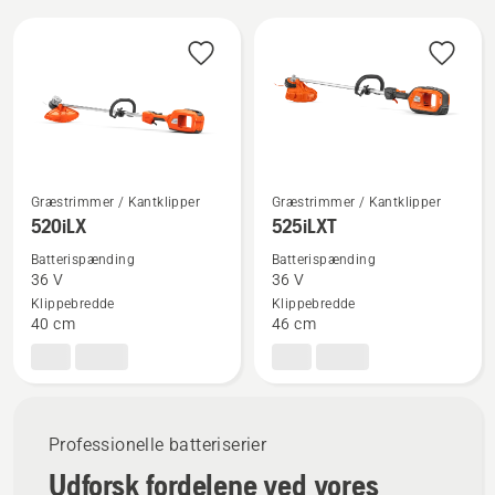
behagelig arbejdsdag, mens det lave støjniveau
Alle
værdsættes af både brugeren og de
produkter
omkringstående.
Græstrimmer / Kantklipper
Græstrimmer / Kantklipper
Se
Se
520iLX
525iLXT
flere
flere
Batterispænding
Batterispænding
detaljer
detaljer
36 V
36 V
om
om
Klippebredde
Klippebredde
520iLX
525iLXT
40 cm
46 cm
Professionelle batteriserier
Udforsk fordelene ved vores