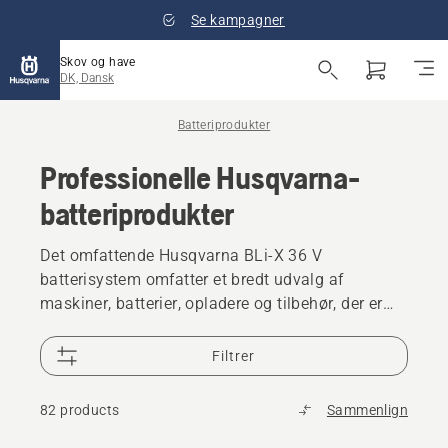
Se kampagner
Skov og have
DK, Dansk
Batteriprodukter
Professionelle Husqvarna-
batteriprodukter
Det omfattende Husqvarna BLi-X 36 V
batterisystem omfatter et bredt udvalg af
maskiner, batterier, opladere og tilbehør, der er
designet til professionel brug. Dette kraftfulde,
ergonomisk designede værktøj leverer
Filtrer
imponerende ydeevne, og vores udstyr leverer
den holdbarhed, der kræves til krævende
82 products
Sammenlign
kommerciel brug. Lave vibrationer og et
brugercentreret design understøtter en mere