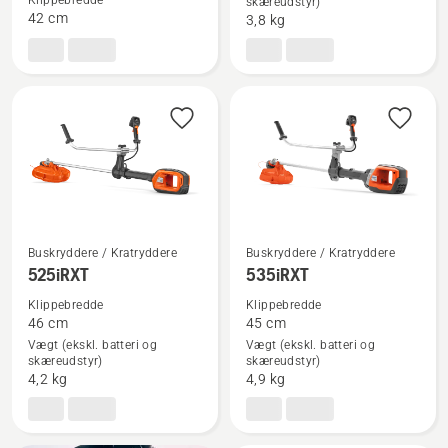
Klippebredde
skæreudstyr)
525iLK
520iRX
42 cm
3,8 kg
Buskryddere / Kratryddere
Buskryddere / Kratryddere
Se
Se
525iRXT
535iRXT
flere
flere
Klippebredde
Klippebredde
detaljer
detaljer
46 cm
45 cm
om
om
Vægt (ekskl. batteri og
Vægt (ekskl. batteri og
skæreudstyr)
skæreudstyr)
525iRXT
535iRXT
4,2 kg
4,9 kg