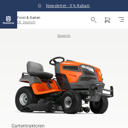
Newsletter: -5 % Rabatt
Forst & Garten
DE, Deutsch
Support
Gartentraktoren