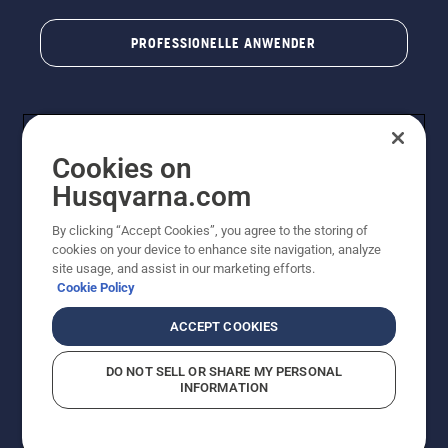
PROFESSIONELLE ANWENDER
Cookies on
Husqvarna.com
By clicking “Accept Cookies”, you agree to the storing of
cookies on your device to enhance site navigation, analyze
© Husqvarna AB (publ). Alle Rechte vorbehalten. Bei
site usage, and assist in our marketing efforts.
den Preisangaben handelt es sich um unverbindliche
Cookie Policy
Preisempfehlungen in Euro inkl. der gesetzlichen
Mehrwertsteuer. Alle Preise sind unverbindliche
ACCEPT COOKIES
Preisempfehlungen (inkl. MwSt), es sei denn sie sind für
den direkten Kauf verfügbar.
DO NOT SELL OR SHARE MY PERSONAL
Cookie-Richtlinie
Nutzungsbedingungen
Datenschutzerklärung
INFORMATION
Impressum
Vermutete Verstöße melden