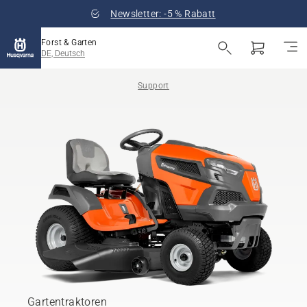
Newsletter: -5 % Rabatt
Forst & Garten
DE, Deutsch
Support
Gartentraktoren