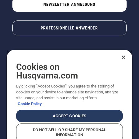
NEWSLETTER ANMELDUNG
PROFESSIONELLE ANWENDER
Cookies on
Husqvarna.com
By clicking “Accept Cookies”, you agree to the storing of
cookies on your device to enhance site navigation, analyze
© Husqvarna AB (publ). Alle Rechte vorbehalten. Bei
site usage, and assist in our marketing efforts.
den Preisangaben handelt es sich um unverbindliche
Cookie Policy
Preisempfehlungen in Euro inkl. der gesetzlichen
Mehrwertsteuer. Alle Preise sind unverbindliche
ACCEPT COOKIES
Preisempfehlungen (inkl. MwSt), es sei denn sie sind für
den direkten Kauf verfügbar.
DO NOT SELL OR SHARE MY PERSONAL
Cookie-Richtlinie
Nutzungsbedingungen
Datenschutzerklärung
INFORMATION
Impressum
Vermutete Verstöße melden