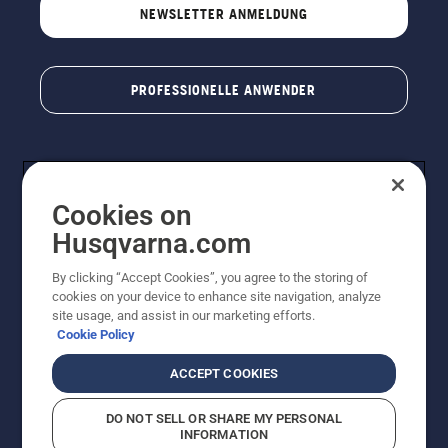
NEWSLETTER ANMELDUNG
PROFESSIONELLE ANWENDER
Cookies on
Husqvarna.com
By clicking “Accept Cookies”, you agree to the storing of
cookies on your device to enhance site navigation, analyze
© Husqvarna AB (publ). Alle Rechte vorbehalten. Bei
site usage, and assist in our marketing efforts.
den Preisangaben handelt es sich um unverbindliche
Cookie Policy
Preisempfehlungen in Euro inkl. der gesetzlichen
Mehrwertsteuer. Alle Preise sind unverbindliche
ACCEPT COOKIES
Preisempfehlungen (inkl. MwSt), es sei denn sie sind für
den direkten Kauf verfügbar.
DO NOT SELL OR SHARE MY PERSONAL
Cookie-Richtlinie
Nutzungsbedingungen
Datenschutzerklärung
INFORMATION
Impressum
Vermutete Verstöße melden