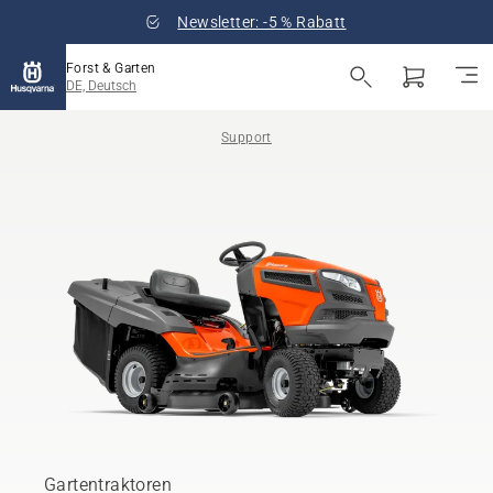
Newsletter: -5 % Rabatt
Forst & Garten
DE, Deutsch
Support
Gartentraktoren