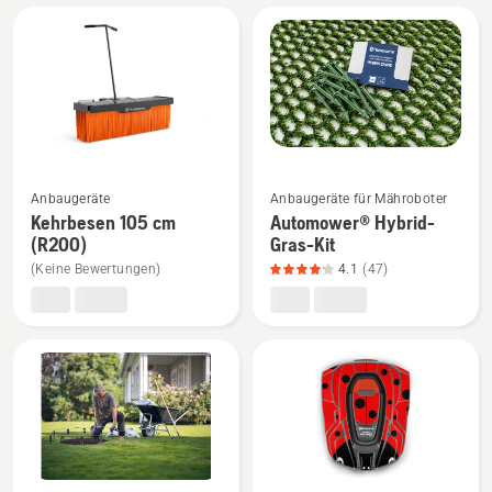
Alle
Produkte
Mehr
Mehr
Anbaugeräte
Anbaugeräte für Mähroboter
Details
Details
Kehrbesen 105 cm
Automower® Hybrid-
zu
zu
(R200)
Gras-Kit
Kehrbesen
Automower®
(Keine Bewertungen)
4.1
(47)
105
Hybrid-
cm
Gras-
(R200)
Kit
anzeigen
anzeigen,
Produktbewertung
4.1
von
5