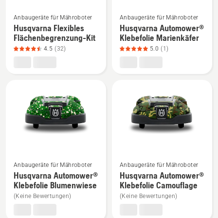
Mehr
Mehr
Anbaugeräte für Mähroboter
Anbaugeräte für Mähroboter
Details
Details
Husqvarna Flexibles
Husqvarna Automower®
zu
zu
Flächenbegrenzung-Kit
Klebefolie Marienkäfer
Husqvarna
Husqvarna
4.5
(32)
5.0
(1)
Flexibles
Automower®
Flächenbegrenzung-
Klebefolie
Kit
Marienkäfer
anzeigen,
anzeigen,
Produktbewertung
Produktbewertung
4.5
5
von
von
5
5
Mehr
Mehr
Anbaugeräte für Mähroboter
Anbaugeräte für Mähroboter
Details
Details
Husqvarna Automower®
Husqvarna Automower®
zu
zu
Klebefolie Blumenwiese
Klebefolie Camouflage
Husqvarna
Husqvarna
(Keine Bewertungen)
(Keine Bewertungen)
Automower®
Automower®
Klebefolie
Klebefolie