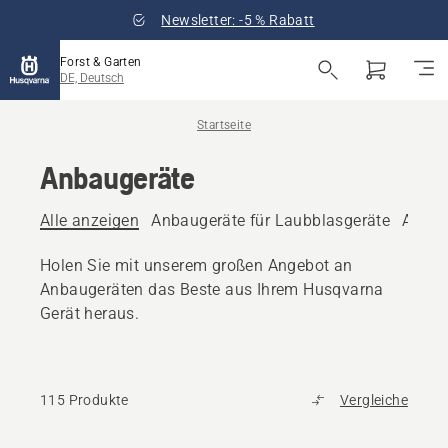
Newsletter: -5 % Rabatt
Forst & Garten
DE, Deutsch
Startseite
Anbaugeräte
Alle anzeigen
Anbaugeräte für Laubblasgeräte
Anbau
Holen Sie mit unserem großen Angebot an
Anbaugeräten das Beste aus Ihrem Husqvarna
Gerät heraus.
115 Produkte
Vergleiche