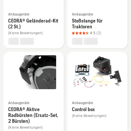
Mehr
Mehr
Anbaugeräte
Anbaugeräte
Details
Details
CEORA® Geländerad-Kit
Stoßstange für
zu
zu
(2 St.)
Traktoren
CEORA®
Stoßstange
(Keine Bewertungen)
4.5
(2)
Geländerad-
für
Kit
Traktoren
(2
anzeigen,
St.)
Produktbewertung
anzeigen
4.5
von
5
Mehr
Mehr
Anbaugeräte
Anbaugeräte
Details
Details
CEORA® Aktive
Control box
zu
zu
Radbürsten (Ersatz-Set,
(Keine Bewertungen)
2 Bürsten)
CEORA®
Control
(Keine Bewertungen)
Aktive
box