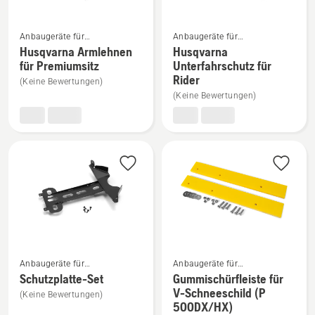
Mehr
Mehr
Anbaugeräte für
Anbaugeräte für
Details
Details
Aufsitzfrontmäher
Aufsitzfrontmäher
Husqvarna Armlehnen
Husqvarna
zu
zu
für Premiumsitz
Unterfahrschutz für
Rider
Husqvarna
Husqvarna
(Keine Bewertungen)
(Keine Bewertungen)
Armlehnen
Unterfahrschutz
für
für
Premiumsitz
Rider
anzeigen
anzeigen
Mehr
Mehr
Anbaugeräte für
Anbaugeräte für
Details
Details
Aufsitzfrontmäher
Aufsitzfrontmäher
Schutzplatte-Set
Gummischürfleiste für
zu
zu
V-Schneeschild (P
(Keine Bewertungen)
500DX/HX)
Schutzplatte-
Gummischürfleiste