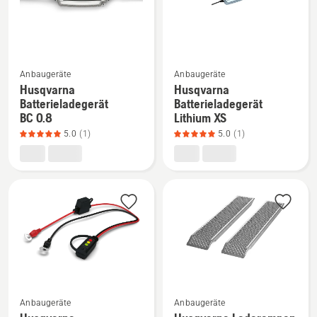
von
5
Mehr
Mehr
Anbaugeräte
Anbaugeräte
Details
Details
Husqvarna
Husqvarna
zu
zu
Batterieladegerät
Batterieladegerät
BC 0.8
Lithium XS
Husqvarna
Husqvarna
5.0
(1)
5.0
(1)
Batterieladegerät
Batterieladegerät
BC 0.8
Lithium
anzeigen,
XS
Produktbewertung
anzeigen,
5
Produktbewertung
von
5
5
von
5
Mehr
Mehr
Anbaugeräte
Anbaugeräte
Details
Details