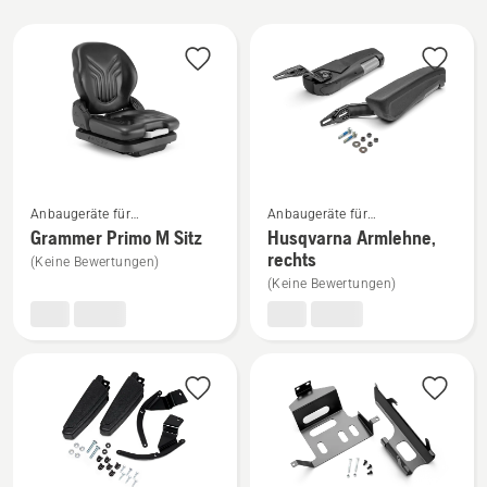
Alle
Produkte
Mehr
Mehr
Anbaugeräte für
Anbaugeräte für
Details
Details
Aufsitzfrontmäher
Aufsitzfrontmäher
Grammer Primo M Sitz
Husqvarna Armlehne,
zu
zu
rechts
(Keine Bewertungen)
Grammer
Husqvarna
(Keine Bewertungen)
Primo
Armlehne,
M
rechts
Sitz
anzeigen
anzeigen