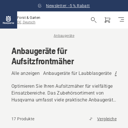
Newsletter: -5 % Rabatt
Forst & Garten
DE, Deutsch
Anbaugeräte
Anbaugeräte für
Aufsitzfrontmäher
Alle anzeigen
Anbaugeräte für Laubblasgeräte
Anbau
Optimieren Sie Ihren Aufsitzmäher für vielfältige
Einsatzbereiche. Das Zubehörsortiment von
Husqvarna umfasst viele praktische Anbaugeräte
für Mäharbeiten.
17 Produkte
Vergleiche