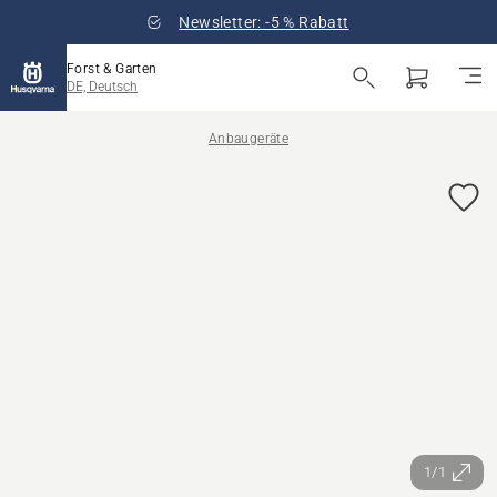
Newsletter: -5 % Rabatt
Forst & Garten
DE, Deutsch
Anbaugeräte
1/1