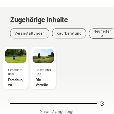
Zugehörige Inhalte
Neuheiten
Veranstaltungen
Kaufberatung
&
Produkte
Geschichten
Geschichten
und
und
Inspiration
Inspiration
Forschung
Die
zu
Vorteile
autonomem
für
Mähen
Greenkeeper
durch
autonomes
Mähen
2 von 2 angezeigt