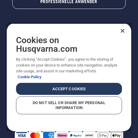
PROFESSIONELLE ANWENDER
Cookies on
Husqvarna.com
By clicking “Accept Cookies”, you agree to the storing of
cookies on your device to enhance site navigation, analyze
© Husqvarna AB (publ). Alle Rechte vorbehalten. Bei
site usage, and assist in our marketing efforts.
den Preisangaben handelt es sich um unverbindliche
Cookie Policy
Preisempfehlungen in Euro inkl. der gesetzlichen
Mehrwertsteuer. Alle Preise sind unverbindliche
ACCEPT COOKIES
Preisempfehlungen (inkl. MwSt), es sei denn sie sind für
den direkten Kauf verfügbar.
DO NOT SELL OR SHARE MY PERSONAL
Cookie-Richtlinie
Nutzungsbedingungen
Datenschutzerklärung
INFORMATION
Impressum
Vermutete Verstöße melden