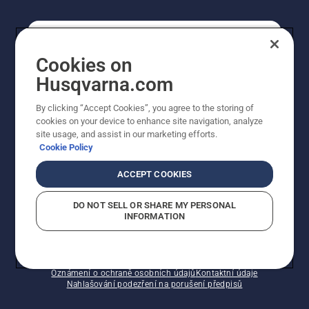
SPOTŘEBITELSKÉ
Cookies on
Husqvarna.com
PROFESIONÁLNÍ
By clicking “Accept Cookies”, you agree to the storing of
cookies on your device to enhance site navigation, analyze
site usage, and assist in our marketing efforts.
Cookie Policy
ACCEPT COOKIES
DO NOT SELL OR SHARE MY PERSONAL
INFORMATION
© Husqvarna AB (publ). Všechna práva vyhrazena.
Zobrazené ceny jsou doporučené prodejní ceny s DPH.
Zásady používání souborů cookie
Smluvní podmínky
Oznámení o ochraně osobních údajů
Kontaktní údaje
Nahlašování podezření na porušení předpisů