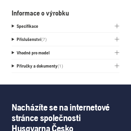
nožičky. Kabelové připojení 8:1 potřebuje k
napájení pouze jednu zásuvku. Výrobek
Informace o výrobku
neobsahuje nabíječky a akumulátory. Rozměry:
975x285x25 mm.
Specifikace
Příslušenství
(
7
)
Vhodné pro model
Příručky a dokumenty
(
1
)
Nacházíte se na internetové
stránce společnosti
Husqvarna Česko