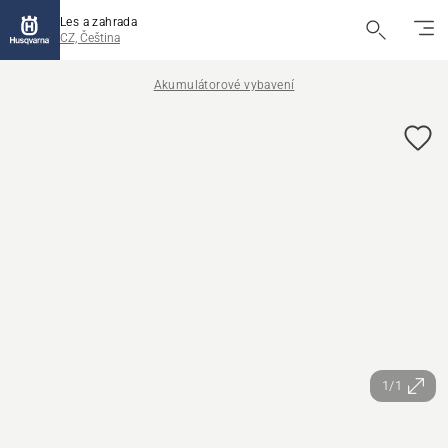
Les a zahrada
CZ, Čeština
Akumulátorové vybavení
1/1