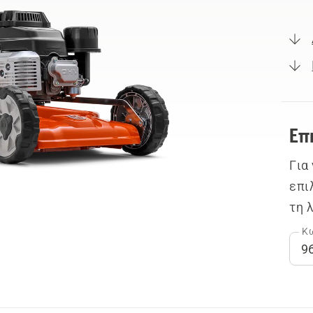
Επ
Για
επι
τη 
Κω