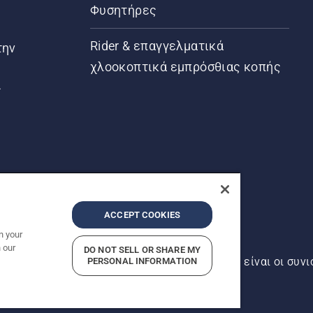
Φυσητήρες
Rider & επαγγελματικά
την
χλοοκοπτικά εμπρόσθιας κοπής
ς
ACCEPT COOKIES
n your
 our
DO NOT SELL OR SHARE MY
αντός δικαιώματος. Οι εμφανιζόμενες τιμές είναι οι συνι
PERSONAL INFORMATION
ρήτου
Imprint