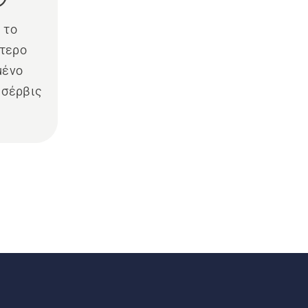
 το
τερο
μένο
 σέρβις