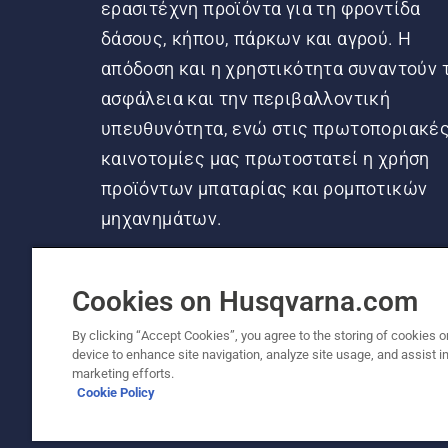
ερασιτέχνη προϊόντα για τη φροντίδα
δάσους, κήπου, πάρκων και αγρού. Η
απόδοση και η χρηστικότητα συναντούν 
ασφάλεια και την περιβαλλοντική
υπευθυνότητα, ενώ στις πρωτοποριακέ
καινοτομίες μας πρωτοστατεί η χρήση
προϊόντων μπαταρίας και ρομποτικών
μηχανημάτων.
Cookies on Husqvarna.com
By clicking “Accept Cookies”, you agree to the storing of cookies o
device to enhance site navigation, analyze site usage, and assist in
© Husqvarna AB (δημοσ.) Με την επιφύλαξη π
marketing efforts.
Cookie Policy
Πολιτική για τα cookies
Όροι Χρήσης
Δήλωση απορ