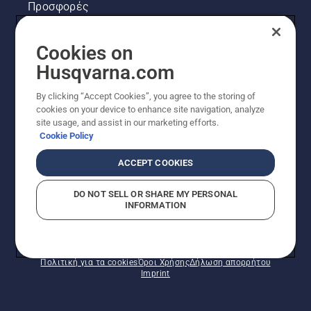
Προσφορές
Νομικές πληροφορίες προϊόντων
Cookies on
Husqvarna.com
Άλλοι ιστότοποι Husqvarna
By clicking “Accept Cookies”, you agree to the storing of
cookies on your device to enhance site navigation, analyze
site usage, and assist in our marketing efforts.
Cookie Policy
ACCEPT COOKIES
DO NOT SELL OR SHARE MY PERSONAL
INFORMATION
© Husqvarna AB (δημοσ.) Με την επιφύλαξη παντός
δικαιώματος. Οι εμφανιζόμενες τιμές είναι οι
συνιστώμενες τιμές λιανικής.
Πολιτική για τα cookies
Όροι Χρήσης
Δήλωση απορρήτου
Imprint