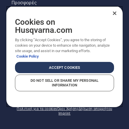
Προσφορές
Νομικές πληροφορίες προϊόντων
Cookies on
Husqvarna.com
Άλλοι ιστότοποι Husqvarna
By clicking “Accept Cookies”, you agree to the storing of
cookies on your device to enhance site navigation, analyze
site usage, and assist in our marketing efforts.
Cookie Policy
ACCEPT COOKIES
DO NOT SELL OR SHARE MY PERSONAL
INFORMATION
© Husqvarna AB (δημοσ.) Με την επιφύλαξη παντός
δικαιώματος. Οι εμφανιζόμενες τιμές είναι οι
συνιστώμενες τιμές λιανικής.
Πολιτική για τα cookies
Όροι Χρήσης
Δήλωση απορρήτου
Imprint