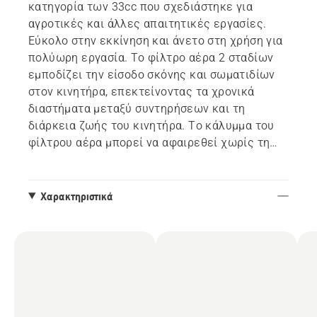
κατηγορία των 33cc που σχεδιάστηκε για
αγροτικές και άλλες απαιτητικές εργασίες.
Εύκολο στην εκκίνηση και άνετο στη χρήση για
πολύωρη εργασία. Το φίλτρο αέρα 2 σταδίων
εμποδίζει την είσοδο σκόνης και σωματιδίων
στον κινητήρα, επεκτείνοντας τα χρονικά
διαστήματα μεταξύ συντηρήσεων και τη
διάρκεια ζωής του κινητήρα. Το κάλυμμα του
φίλτρου αέρα μπορεί να αφαιρεθεί χωρίς τη
χρήση εργαλείου, καθιστώντας το φίλτρο
εύκολο στην πρόσβαση για καθαρισμό. Μια
μεταλλική πλάκα ολίσθησης προστατεύει το
Χαρακτηριστικά
ρεζερβουάρ καυσίμου, ενώ το μεταλλικό
κάλυμμα συμπλέκτη και η ανθεκτική γωνιακή
μετάδοσης κίνησης αυξάνουν την αντοχή και τη
μακροζωία.