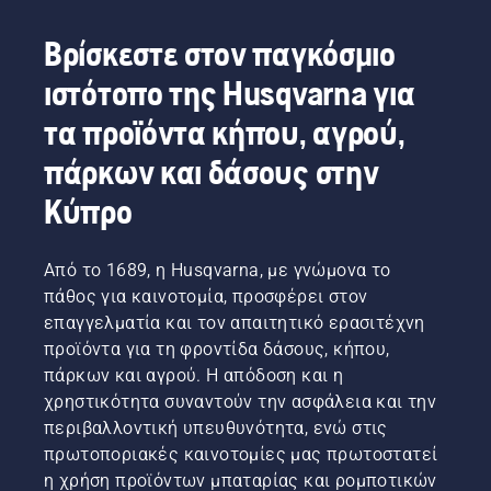
παχύ
σε
καλού
εξαιρετικά
της
σβήσει ο
γρασίδι
σημείο
αποτελέσματος.
αποδοτική
Husqvarna.
Βρίσκεστε στον παγκόσμιο
κινητήρας
εύκολα
όπου
Η
καύση.
και
για
είναι
ιστότοπο της Husqvarna για
αλλαγή
τραβήξτε
ταχύτερη
εύκολο
από
ξανά το
και πιο
να δείτε
τα προϊόντα κήπου, αγρού,
μεσινέζα
καλώδιο
αποδοτική
ένα
σε
εκκίνησης
κοπή.
πάρκων και δάσους στην
μικρό
λεπίδα
μέχρι να
Παρακολουθήστε
εργαλείο
χόρτου
ξεκινήσει
Κύπρο
το
ή
στο
ο
βίντεο
παξιμάδι,
χορτοκοπτικό
κινητήρας.
για να
σε
της
Διαδικασία
Από το 1689, η Husqvarna, με γνώμονα το
μάθετε
περίπτωση
Husqvarna
εκκίνησης
πώς να
που σας
πάθος για καινοτομία, προσφέρει στον
είναι
για το
ακονίζετε
πέσουν.
επαγγελματία και τον απαιτητικό ερασιτέχνη
εύκολη.
θαμνοκοπτικό.
και να
προϊόντα για τη φροντίδα δάσους, κήπου,
Απλώς
Αν
συντηρείτε
παρακολουθήστε
ακολουθήσετε
πάρκων και αγρού. Η απόδοση και η
μια
το
αυτήν τη
χρηστικότητα συναντούν την ασφάλεια και την
λεπίδα
βίντεο
διαδικασία,
χόρτου.
περιβαλλοντική υπευθυνότητα, ενώ στις
και
θα
πρωτοποριακές καινοτομίες μας πρωτοστατεί
ακολουθήστε
διαπιστώσετε
η χρήση προϊόντων μπαταρίας και ρομποτικών
αυτά τα
ότι η