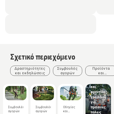
Σχετικό περιεχόμενο
Δημοτικές
υπηρεσίες
Εξοπλισμός
Δραστηριότητες
Συμβουλές
Προϊόντα
διαμόρφωσης
και εκδηλώσεις
αγορών
και
εξωτερικών
καινοτομίες
χώρων
και
φροντίδας
γρασιδιού
για
πράσινες
Συμβουλές
Συμβουλές
Οδηγίες
αγορών
αγορών
και
πόλεις