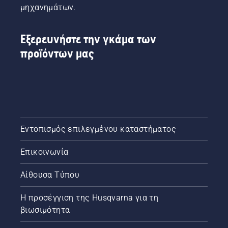
απλά
εκκίνηση
μηχανημάτων.
βήματα.
του
Ένας
θαμνοκοπτικού
πάγκος
Husqvarna
Εξερευνήστε την γκάμα των
εργασίας
είναι
προϊόντων μας
είναι
πολύ
πάντα
εύκολη.
χρήσιμος
για την
εργασία
και
αποτρέπει
την
Εντοπισμός επιλεγμένου καταστήματος
πτώση
των
Επικοινωνία
βιδών
στο
Αίθουσα Τύπου
χορτάρι.
Η προσέγγιση της Husqvarna για τη
βιωσιμότητα