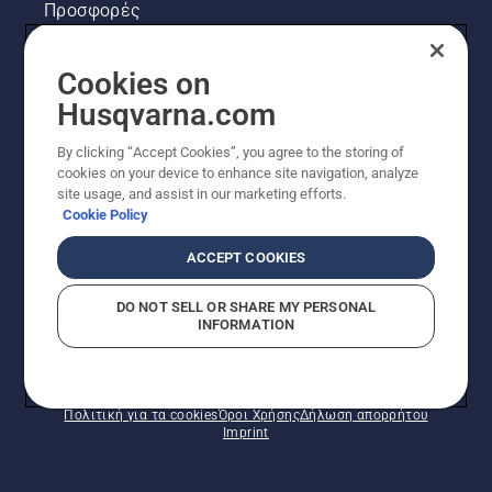
Προσφορές
Νομικές πληροφορίες προϊόντων
Cookies on
Husqvarna.com
Άλλοι ιστότοποι Husqvarna
By clicking “Accept Cookies”, you agree to the storing of
cookies on your device to enhance site navigation, analyze
site usage, and assist in our marketing efforts.
Cookie Policy
ACCEPT COOKIES
DO NOT SELL OR SHARE MY PERSONAL
INFORMATION
© Husqvarna AB (δημοσ.) Με την επιφύλαξη παντός
δικαιώματος. Οι εμφανιζόμενες τιμές είναι οι
συνιστώμενες τιμές λιανικής.
Πολιτική για τα cookies
Όροι Χρήσης
Δήλωση απορρήτου
Imprint