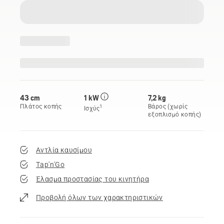
43 cm
1 kW
7,2 kg
Πλάτος κοπής
Βάρος (χωρίς
1
Ισχύς
εξοπλισμό κοπής)
Αντλία καυσίμου
Tap'n'Go
Έλασμα προστασίας του κινητήρα
Προβολή όλων των χαρακτηριστικών