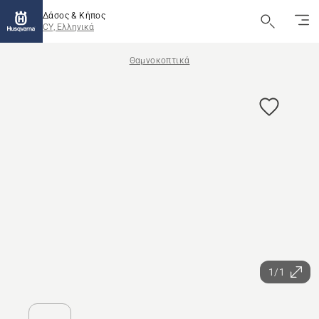
Δάσος & Κήπος
CY, Ελληνικά
Θαμνοκοπτικά
1/1