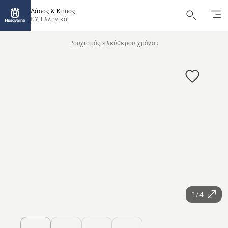
Δάσος & Κήπος
CY, Ελληνικά
Ρουχισμός ελεύθερου χρόνου
1/4