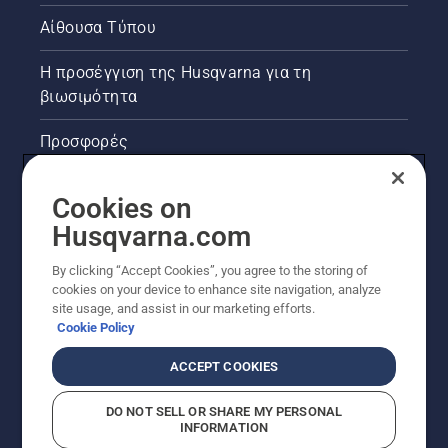
Αίθουσα Τύπου
Η προσέγγιση της Husqvarna για τη
βιωσιμότητα
Προσφορές
Νομικές πληροφορίες προϊόντων
Cookies on
Husqvarna.com
Άλλοι ιστότοποι Husqvarna
By clicking “Accept Cookies”, you agree to the storing of
cookies on your device to enhance site navigation, analyze
site usage, and assist in our marketing efforts.
Cookie Policy
ACCEPT COOKIES
DO NOT SELL OR SHARE MY PERSONAL
INFORMATION