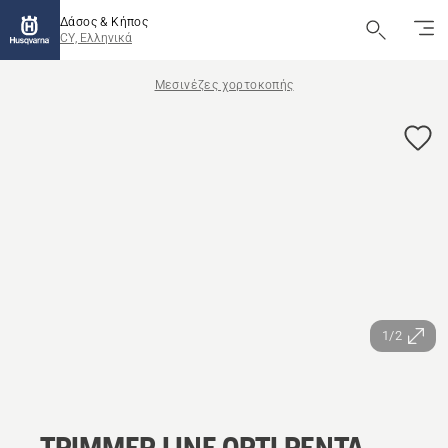
Δάσος & Κήπος
CY, Ελληνικά
Μεσινέζες χορτοκοπής
1/2
TRIMMER LINE OPTI PENTA