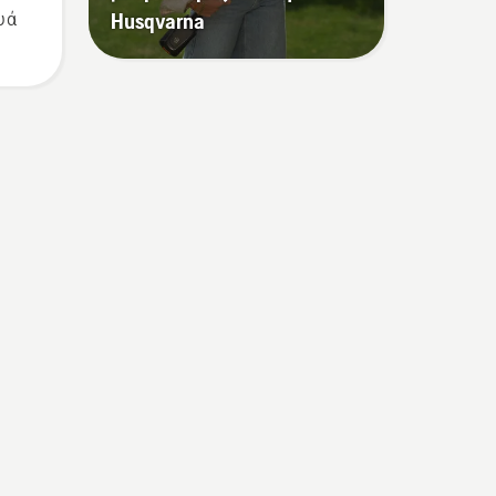
Husqvarna
υά