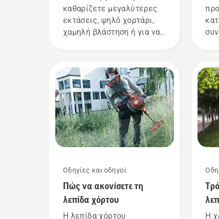
καθαρίζετε μεγαλύτερες
προ
εκτάσεις, ψηλό χορτάρι,
κατ
χαμηλή βλάστηση ή για να
συν
κόβετε θάμνους και μικρά
διά
δέντρα; Δείτε εδώ
όμω
ορισμένα στοιχεία που
το 
πρέπει να λάβετε υπόψη
με 
πριν από την αγορά ενός
Ακο
θαμνοκοπτικού.
βασ
οπο
σας
από
Οδηγίες και οδηγοί
Οδη
Πώς να ακονίσετε τη
Τρό
λεπίδα χόρτου
λεπ
θα
Η λεπίδα χόρτου
Η χ