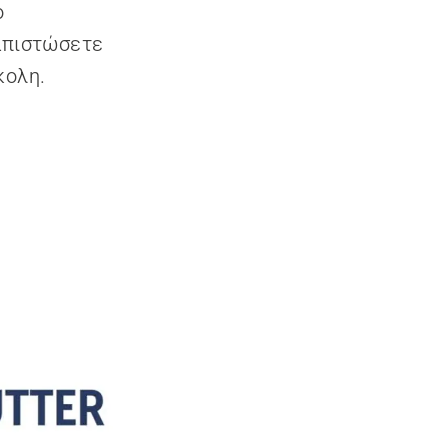
ο
ιαπιστώσετε
κολη.