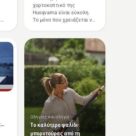
χορτοκοπτικό της
Husqvarna είναι εύκολη.
ν
Το μόνο που χρειάζεται να
κάνετε είναι να
ίτε
ακολουθήστε αυτά τα απλά
 την
βήματα. Αν αλλάζετε την
κεφαλή του χορτοκοπτικού
σε εξωτερικό χώρο,
ς
βεβαιωθείτε ότι βρίσκεται
σε σημείο όπου είναι
εύκολο να δείτε ένα μικρό
εργαλείο ή παξιμάδι, σε
περίπτωση που σας
πέσουν.
Οδηγίες και οδηγοί
ς
Το καλύτερο ψαλίδι
μπορντούρας από τη