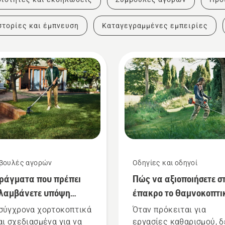
στορίες και έμπνευση
Καταγεγραμμένες εμπειρίες
βουλές αγορών
Οδηγίες και οδηγοί
ράγματα που πρέπει
Πώς να αξιοποιήσετε σ
 λαμβάνετε υπόψη
έπακρο το θαμνοκοπτι
ά την αγορά ενός
σας
σύγχρονα χορτοκοπτικά
Όταν πρόκειται για
τοκοπτικού
αι σχεδιασμένα για να
εργασίες καθαρισμού, δ