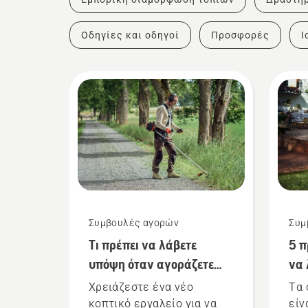
Οδηγίες και οδηγοί
Προσφορές
Ι
Συμβουλές αγορών
Συμ
Τι πρέπει να λάβετε
5 π
υπόψη όταν αγοράζετε
να
θαμνοκοπτικό
κατ
Χρειάζεστε ένα νέο
Τα 
χορ
κοπτικό εργαλείο για να
είν