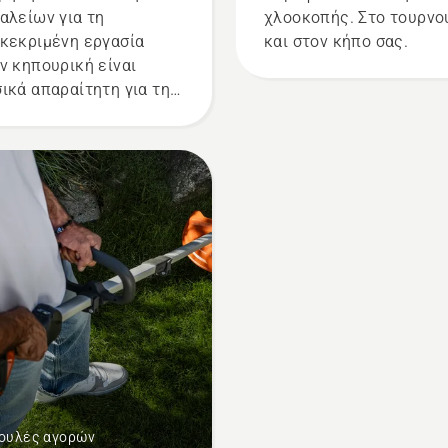
αλείων για τη
χλοοκοπής. Στο τουρνο
κεκριμένη εργασία
και στον κήπο σας.
ν κηπουρική είναι
ικά απαραίτητη για την
τευξη ενός καλού
τελέσματος. Η αλλαγή
 μεσινέζα σε λεπίδα
του στο χορτοκοπτικό
 Husqvarna είναι
ολη. Απλώς
ακολουθήστε το βίντεο
 ακολουθήστε αυτά τα
ά βήματα. Ένας πάγκος
ασίας είναι πάντα
σιμος για την εργασία
 αποτρέπει την πτώση
 βιδών στο χορτάρι.
ουλές αγορών