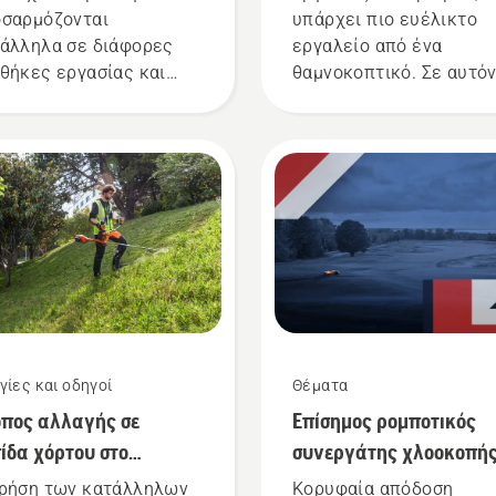
σαρμόζονται
υπάρχει πιο ευέλικτο
άλληλα σε διάφορες
εργαλείο από ένα
θήκες εργασίας και
θαμνοκοπτικό. Σε αυτό
φορους χρήστες. Πώς
τον οδηγό χρήσης
ς μπορείτε να βρείτε
θαμνοκοπτικών, θα βρε
καλύτερο χορτοκοπτικό
κάποιες συμβουλές για
βάση τις ανάγκες σας;
ασφαλή και
λουθούν ορισμένες
αποτελεσματική χρήση
ικές ερωτήσεις των
των θαμνοκοπτικών τη
ίων οι απαντήσεις θα
Husqvarna.
 οδηγήσουν στη σωστή
φαση.
γίες και οδηγοί
Θέματα
πος αλλαγής σε
Επίσημος ρομποτικός
ίδα χόρτου στο
συνεργάτης χλοοκοπή
μνοκοπτικό μπαταρίας
του DP World Tour
ρήση των κατάλληλων
Κορυφαία απόδοση