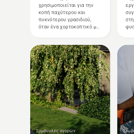
χρησιμοποιείται για την
εργ
κοπή παχύτερου και
συγ
πυκνότερου γρασιδιού,
στη
όταν ένα χορτοκοπτικό με
φυσ
νάιλον μεσινέζα δεν έχει
επί
αποτέλεσμα. Η λεπίδα
απο
χόρτου κόβει το παχύ
από
γρασίδι εύκολα για
χόρ
ταχύτερη και πιο
της
αποδοτική κοπή.
εύκ
Παρακολουθήστε το βίντεο
παρ
για να μάθετε πώς να
και
ακονίζετε και να
απλ
συντηρείτε μια λεπίδα
εργ
χόρτου.
χρή
και
των
Συμβουλές αγορών
Συμβ