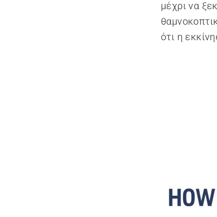
μέχρι να ξεκ
θαμνοκοπτικ
ότι η εκκίν