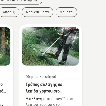
Λύσεις
Νέα και μέσα
Θέματα
Οδηγίες και οδηγοί
το
Τρόπος αλλαγής σε
κό
λεπίδα χόρτου στο
θαμνοκοπτικό
Η αλλαγή από μεσινέζα σε
εν
λεπίδα χόρτου στο