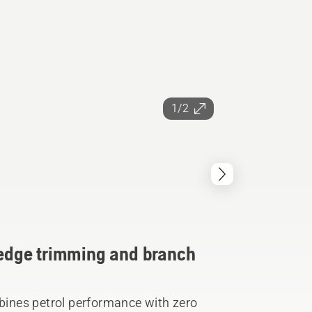
1/2
 hedge trimming and branch
ines petrol performance with zero