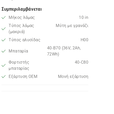
Συμπεριλαμβάνεται
Μήκος λάμας
10 in
Τύπος λάμας
Μύτη με γρανάζι
(μακριά)
Τύπος αλυσίδας
H00
40-B70 (36V, 2Ah,
Μπαταρία
72Wh)
Φορτιστής
40-C80
μπαταρίας
Εξάρτυση OEM
Μονή εξάρτυση