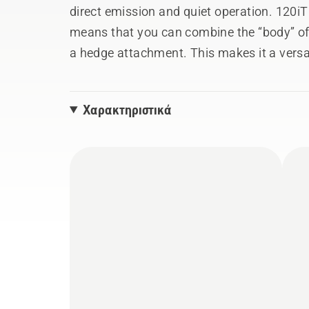
direct emission and quiet operation. 120iT
means that you can combine the “body” of 
a hedge attachment. This makes it a versat
operations depending on the task at hand.
up to 4m reach and split shaft for easy tr
Χαρακτηριστικά