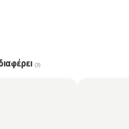
διαφέρει
(
3
)