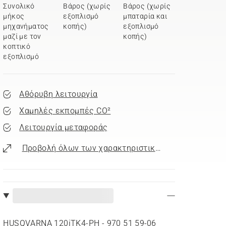
Συνολικό
Βάρος (χωρίς
Βάρος (χωρίς
μήκος
εξοπλισμό
μπαταρία και
μηχανήματος
κοπής)
εξοπλισμό
μαζί με τον
κοπής)
κοπτικό
εξοπλισμό
Αθόρυβη λειτουργία
Χαμηλές εκπομπές CO²
Λειτουργία μεταφοράς
Προβολή όλων των χαρακτηριστικών
HUSQVARNA 120iTK4-PH - 970 51 59‑06