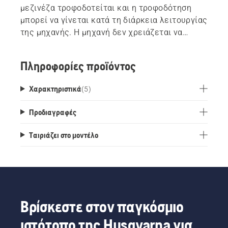
μεζινέζα τροφοδοτείται και η τροφοδότηση
μπορεί να γίνεται κατά τη διάρκεια λειτουργίας
της μηχανής. Η μηχανή δεν χρειάζεται να
απενεργοποιείται ή να απελευθερώνεται από
την εξάρτυση όταν πραγματοποιείται η
Πληροφορίες προϊόντος
τροφοδότηση.
Χαρακτηριστικά
(
5
)
Προδιαγραφές
Ταιριάζει στο μοντέλο
Βρίσκεστε στον παγκόσμιο
ιστότοπο της Husqvarna για