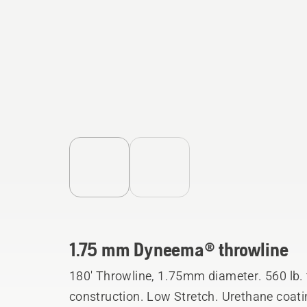
1.75 mm Dyneema® throwline
180' Throwline, 1.75mm diameter. 560 lb. tensile strength. Dyneema©
construction. Low Stretch. Urethane coatin