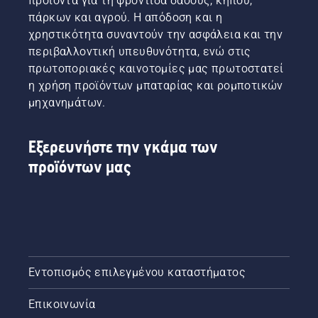
προϊόντα για τη φροντίδα δάσους, κήπου,
βίντεο
πάρκων και αγρού. Η απόδοση και η
για να
χρηστικότητα συναντούν την ασφάλεια και την
μάθετε
περιβαλλοντική υπευθυνότητα, ενώ στις
πώς να
πρωτοποριακές καινοτομίες μας πρωτοστατεί
ακονίζετε
η χρήση προϊόντων μπαταρίας και ρομποτικών
και να
συντηρείτε
μηχανημάτων.
μια
λεπίδα
χόρτου.
Εξερευνήστε την γκάμα των
προϊόντων μας
Εντοπισμός επιλεγμένου καταστήματος
Επικοινωνία