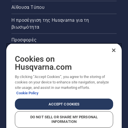
Αίθουσα Τύπου
Η προσέγγιση της Husqvarna για τη
βιωσιμότητα
Προσφορές
Νομικές πληροφορίες προϊόντων
Cookies on
Husqvarna.com
Άλλοι ιστότοποι Husqvarna
By clicking “Accept Cookies”, you agree to the storing of
cookies on your device to enhance site navigation, analyze
site usage, and assist in our marketing efforts.
Cookie Policy
ACCEPT COOKIES
DO NOT SELL OR SHARE MY PERSONAL
INFORMATION