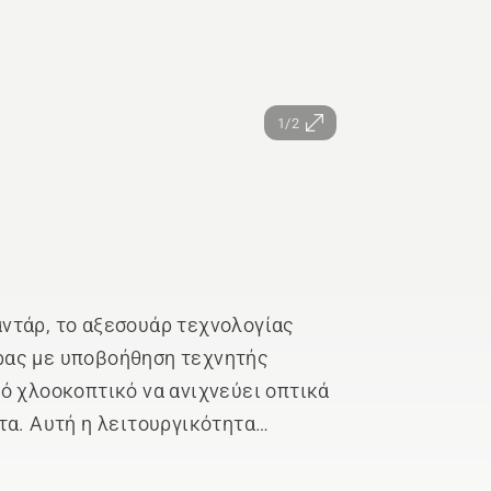
1/2
ντάρ, το αξεσουάρ τεχνολογίας
ρας με υποβοήθηση τεχνητής
ό χλοοκοπτικό να ανιχνεύει οπτικά
τα. Αυτή η λειτουργικότητα
 διάρκεια της ημέρας όσο και τη
μό. Το σύστημα είναι ικανό να