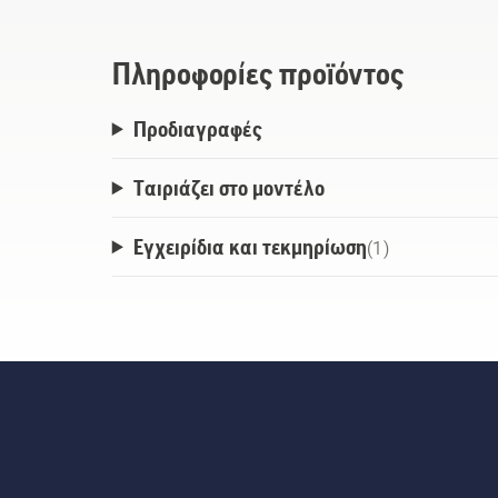
ταξινομεί τον τύπο των ανιχνευόμενων 
ρούχα και στάσιμο νερό - επιτρέποντας 
Πληροφορίες προϊόντος
να συνεχίζει το κούρεμα αποτελεσματικ
Προδιαγραφές
Ταιριάζει στο μοντέλο
Εγχειρίδια και τεκμηρίωση
(
1
)