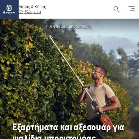
Δάσος & Κήπος
CY, Ελληνικά
Για ψαλίδια μπορντούρας
Εξαρτήματα και αξεσουάρ για
ψαλίδια μπορντούρας