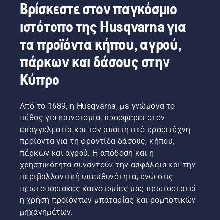
στη
Βρίσκεστε στον παγκόσμιο
στρώση
ιστότοπο της Husqvarna για
προστασίας
και να
τα προϊόντα κήπου, αγρού,
μειώσουν
τη
πάρκων και δάσους στην
λειτουργία
της.
Κύπρο
Από το 1689, η Husqvarna, με γνώμονα το
πάθος για καινοτομία, προσφέρει στον
επαγγελματία και τον απαιτητικό ερασιτέχνη
προϊόντα για τη φροντίδα δάσους, κήπου,
πάρκων και αγρού. Η απόδοση και η
χρηστικότητα συναντούν την ασφάλεια και την
περιβαλλοντική υπευθυνότητα, ενώ στις
πρωτοποριακές καινοτομίες μας πρωτοστατεί
η χρήση προϊόντων μπαταρίας και ρομποτικών
μηχανημάτων.