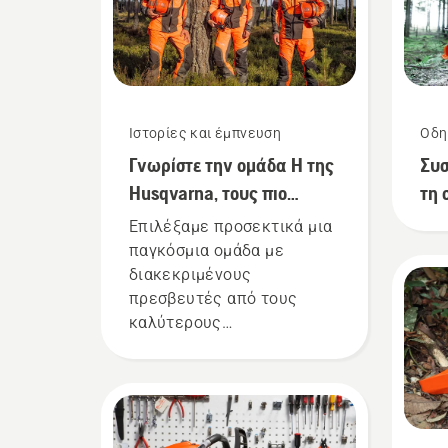
Ιστορίες και έμπνευση
Οδη
Γνωρίστε την ομάδα Η της
Συσ
Husqvarna, τους πιο
τη 
απαιτητικούς χρήστες μας
Επιλέξαμε προσεκτικά μια
παγκόσμια ομάδα με
διακεκριμένους
πρεσβευτές από τους
καλύτερους
επαγγελματίες δασών και
πάρκων στον κόσμο. Είναι
η ομάδα Η. Και είναι οι πιο
απαιτητικοί χρήστες μας.