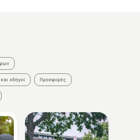
τρων
 και οδηγοί
Προσφορές