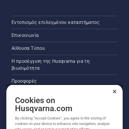
Εντοπισμός επιλεγμένου καταστήματος
Επικοινωνία
Αίθουσα Τύπου
Η προσέγγιση της Husqvarna για τη
βιωσιμότητα
Προσφορές
Νομικές πληροφορίες προϊόντων
Cookies on
Husqvarna.com
Άλλοι ιστότοποι Husqvarna
By clicking “Accept Cookies”, you agree to the storing of
cookies on your device to enhance site navigation, analyze