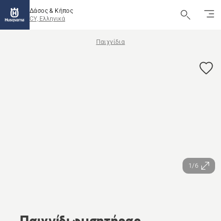
Δάσος & Κήπος
CY, Ελληνικά
Παιχνίδια
1/6
Παιχνίδι φυσητήρας