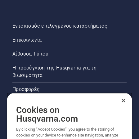
Εντοπισμός επιλεγμένου καταστήματος
Επικοινωνία
Αίθουσα Τύπου
Η προσέγγιση της Husqvarna για τη
βιωσιμότητα
Προσφορές
Νομικές πληροφορίες προϊόντων
Cookies on
Husqvarna.com
Άλλοι ιστότοποι Husqvarna
By clicking “Accept Cookies”, you agree to the storing of
cookies on your device to enhance site navigation, analyze