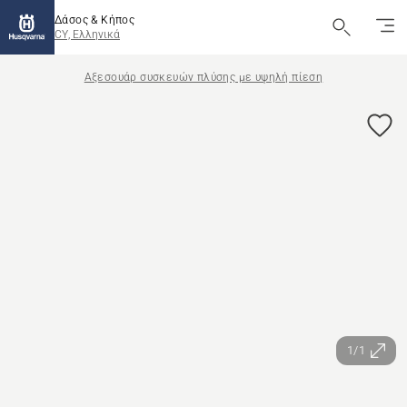
Δάσος & Κήπος
CY, Ελληνικά
Αξεσουάρ συσκευών πλύσης με υψηλή πίεση
1/1