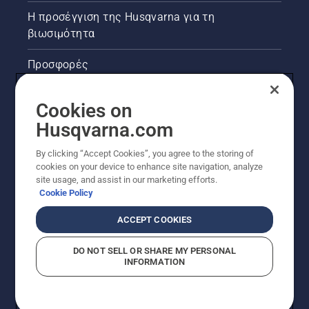
έξυπνα -
Η προσέγγιση της Husqvarna για τη
χρησιμοποιώντας
καλύτερες
βιωσιμότητα
τεχνικές
εργασίας
Προσφορές
και
δουλεύοντας
Νομικές πληροφορίες προϊόντων
με
Cookies on
μεγαλύτερη
Husqvarna.com
ασφάλεια
Άλλοι ιστότοποι Husqvarna
και
By clicking “Accept Cookies”, you agree to the storing of
εργονομία.
cookies on your device to enhance site navigation, analyze
site usage, and assist in our marketing efforts.
Cookie Policy
ACCEPT COOKIES
DO NOT SELL OR SHARE MY PERSONAL
INFORMATION
© Husqvarna AB (δημοσ.) Με την επιφύλαξη παντός
δικαιώματος. Οι εμφανιζόμενες τιμές είναι οι
συνιστώμενες τιμές λιανικής.