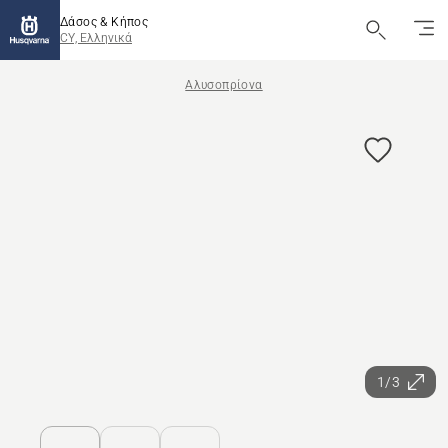
Δάσος & Κήπος
CY, Ελληνικά
Αλυσοπρίονα
1/3