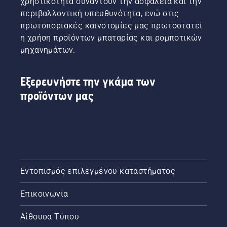
χρηστικότητα συναντούν την ασφάλεια και την
πριόνια
δράση.
περιβαλλοντική υπευθυνότητα, ενώ στις
Husqvarna
πρωτοποριακές καινοτομίες μας πρωτοστατεί
με το
η χρήση προϊόντων μπαταρίας και ρομποτικών
μοναδικό
φρένο
μηχανημάτων.
αλυσίδας
TrioBrake.
Αποδείχθηκε
Εξερευνήστε την γκάμα των
μια
προϊόντων μας
επικερδής
επένδυση.
Ο
χρήστης
αλυσοπρίονου
Bill
Raleigh
και οι
Εντοπισμός επιλεγμένου καταστήματος
συνάδελφοι
του
Επικοινωνία
εργάζονται
τώρα
Αίθουσα Τύπου
πιο