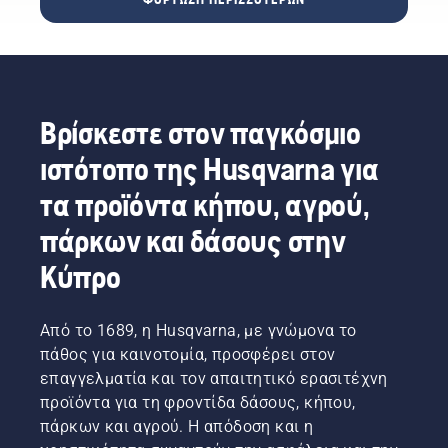
δουλειά
παίζουν
τουλάχιστον
θα σας
που
καίριο
είναι
βοηθήσουν
απαιτεί
ρόλο
ένα από
να
υψηλή
όταν
τα
επιλέξετε
ακρίβεια
αποφασίζετε
συνηθέστερα
το
ανά
ποιο
θέματα
σωστό
πάσα
Βρίσκεστε στον παγκόσμιο
αλυσοπρίονο
αναζήτησης
μέγεθος
στιγμή.
είναι το
στο
και τον
ιστότοπο της Husqvarna για
Ο Gerry
καλύτερο
Google).
σωστό
Breton,
για
Εδώ θα
τύπο
τα προϊόντα κήπου, αγρού,
Διευθυντής
εσάς.
βρείτε
αλυσοπρίονου.
Ασφάλειας
μερικές
πάρκων και δάσους στην
της
συμβουλές
Lucas
που θα
Κύπρο
Tree
σας
Experts,
βοηθήσουν
αποφάσισε
να
Από το 1689, η Husqvarna, με γνώμονα το
σε
ετοιμάσετε
πάθος για καινοτομία, προσφέρει στον
πρώιμο
το
επαγγελματία και τον απαιτητικό ερασιτέχνη
στάδιο
αλυσοπρίονό
προϊόντα για τη φροντίδα δάσους, κήπου,
να
σας για
επενδύσει
πάρκων και αγρού. Η απόδοση και η
να
σε
αναλάβει