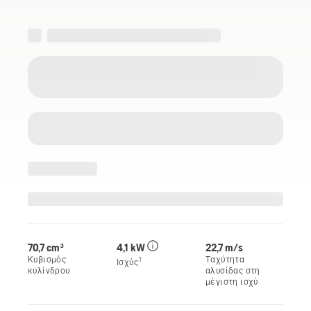
70,7 cm³
4,1 kW
22,7 m/s
Κυβισμός
Ταχύτητα
1
Ισχύς
κυλίνδρου
αλυσίδας στη
μέγιστη ισχύ