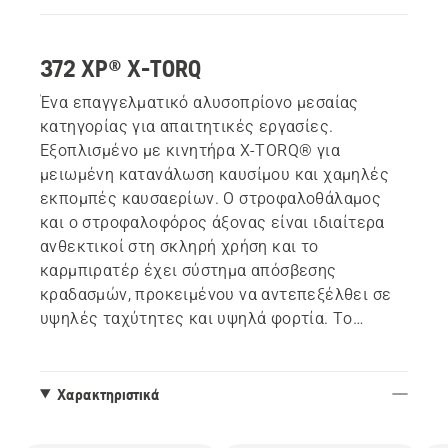
372 XP® X-TORQ
Ένα επαγγελματικό αλυσοπρίονο μεσαίας
κατηγορίας για απαιτητικές εργασίες.
Εξοπλισμένο με κινητήρα X-TORQ® για
μειωμένη κατανάλωση καυσίμου και χαμηλές
εκπομπές καυσαερίων. Ο στροφαλοθάλαμος
και ο στροφαλοφόρος άξονας είναι ιδιαίτερα
ανθεκτικοί στη σκληρή χρήση και το
καρμπιρατέρ έχει σύστημα απόσβεσης
κραδασμών, προκειμένου να αντεπεξέλθει σε
υψηλές ταχύτητες και υψηλά φορτία. Το
αλυσοπρίονο 372 XP® συνδυάζει το χαμηλό
βάρος, την υψηλή δύναμη και τη γρήγορη
επιτάχυνση με την ευέλικτη εργασία.
Χαρακτηριστικά