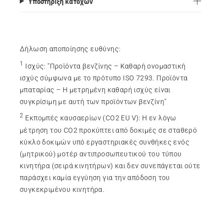
Υποστήριξη κατόχων
Δήλωση αποποίησης ευθύνης:
1
Ισχύς
:
"Προϊόντα βενζίνης – Καθαρή ονομαστική
ισχύς σύμφωνα με το πρότυπο ISO 7293. Προϊόντα
μπαταρίας – Η μετρημένη καθαρή ισχύς είναι
συγκρίσιμη με αυτή των προϊόντων βενζίνη"
2
Εκπομπές καυσαερίων (CO2 EU V)
:
Η εν λόγω
μέτρηση του CO2 προκύπτει από δοκιμές σε σταθερό
κύκλο δοκιμών υπό εργαστηριακές συνθήκες ενός
(μητρικού) μοτέρ αντιπροσωπευτικού του τύπου
κινητήρα (σειρά κινητήρων) και δεν συνεπάγεται ούτε
παράσχει καμία εγγύηση για την απόδοση του
συγκεκριμένου κινητήρα.