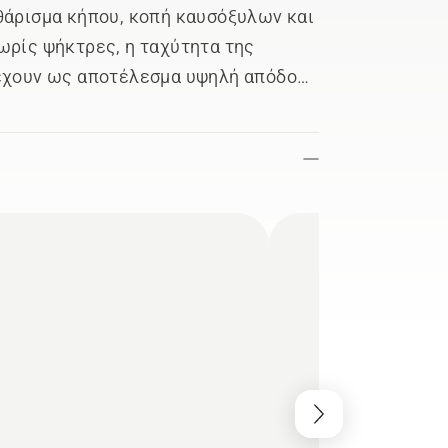
θάρισμα κήπου, κοπή καυσόξυλων και
ωρίς ψήκτρες, η ταχύτητα της
 έχουν ως αποτέλεσμα υψηλή απόδοση
ίζετε πιο δύσκολες κοπές χωρίς
ο χρήστη πληκτρολόγιο για απλή και
i είναι άνετο στη χρήση, και ο
αθιστά εύκολο στο χειρισμό και τους
 ζωής της μπαταρίας, διαθέτει
 που απενεργοποιεί το αλυσοπρίονο
τερόλεπτα. Αυτό το αλυσοπρίονο
6V BLi-X της Husqvarna,
για πολλά εργαλεία.