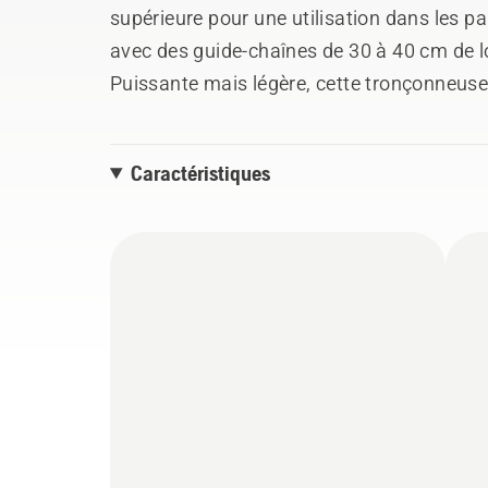
supérieure pour une utilisation dans les par
avec des guide-chaînes de 30 à 40 cm de 
Puissante mais légère, cette tronçonneuse
meilleure tronçonneuse à essence polyvale
d'escalade, de déblaiement et d'ébranchag
Caractéristiques
sophistiquées, dont un moteur X-Torq® 35
équilibre, rendent la tronçonneuse T435 d’u