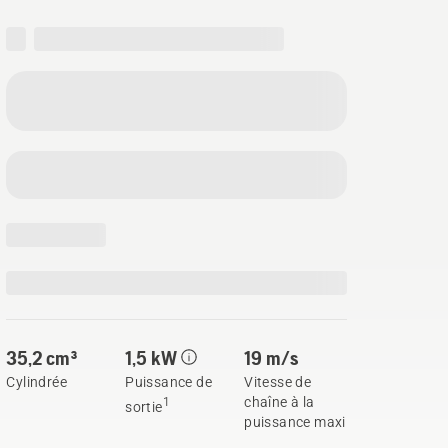
35,2 cm³
1,5 kW
19 m/s
Cylindrée
Puissance de
Vitesse de
chaîne à la
1
sortie
puissance maxi