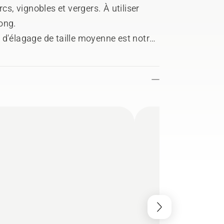
cs, vignobles et vergers. À utiliser
long.
 d'élagage de taille moyenne est notre
nte pour les travaux de coupe,
e. Une série de fonctions
 cm³ à faibles émissions et un bon
n usage très facile.