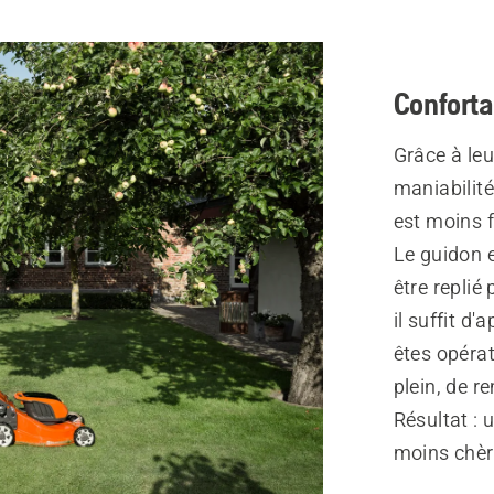
Conforta
Grâce à leu
maniabilité
est moins f
Le guidon e
être replié
il suffit d
êtes opérati
plein, de re
Résultat :
moins chère