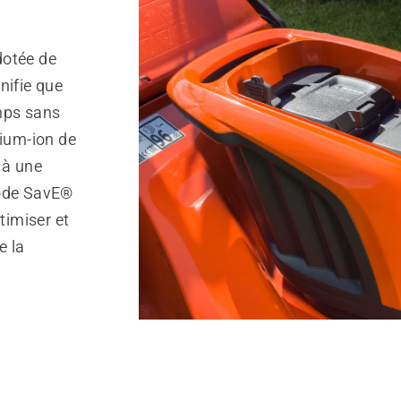
dotée de
nifie que
mps sans
hium-ion de
 à une
mode SavE®
imiser et
e la