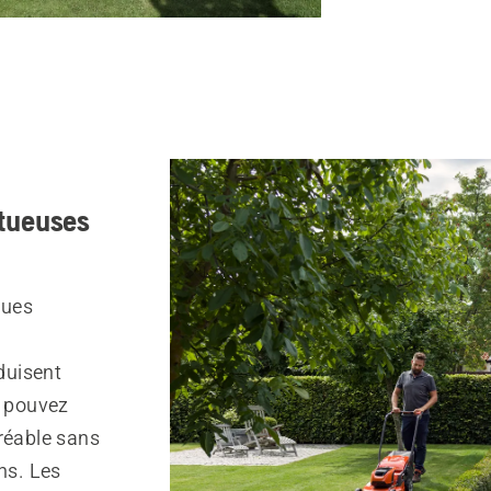
ctueuses
ques
duisent
s pouvez
gréable sans
ns. Les