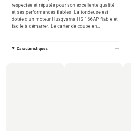
respectée et réputée pour son excellente qualité
et ses performances fiables. La tondeuse est
dotée d'un moteur Husqvarna HS 166AP fiable et
facile à démarrer. Le carter de coupe en
aluminium moulé sous pression est synonyme de
longue durée de vie et d'usure réduite. Un design
compact et des composants professionnels de
Caractéristiques
haute qualité et une excellente performance sur
laquelle on peut compter longtemps.