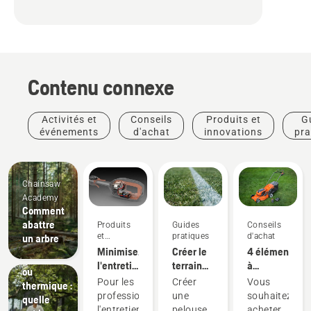
Contenu connexe
Activités et
Conseils
Produits et
G
événements
d'achat
innovations
pra
Chainsaw
Academy
Comment
Aménagement
abattre
Produits
Guides
paysager
Conseils
Tondeuse
et
pratiques
Outils
d'achat
un arbre
à
innovations
Minimisez
Créer le
pour
4 éléments
batterie
l'entretien
terrain
l'aménagement
à
ou
grâce
parfait
paysager,
prendre
Pour les
Créer
Vous
thermique :
aux
équipement
en
professionnels,
une
souhaitez
quelle
outils à
pour
compte
l'entretien
pelouse
acheter