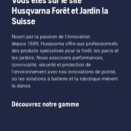
faire
Husqvarna Forêt et Jardin la
quand
des
Suisse
zones
sèches
et
Nourri par la passion de l'innovation
marron
depuis 1689, Husqvarna offre aux professionnels
viennent
des produits spécialisés pour la forêt, les parcs et
tout
les jardins. Nous associons performances,
gâcher ?
convivialité, sécurité et protection de
Pas
d'inquiétude.
l'environnement avec nos innovations de pointe,
Voici un
où les solutions à batterie et la robotique mènent
guide
la danse.
pas-à-
pas pour
réparer
Découvrez notre gamme
une
pelouse
de
qualité
inégale.