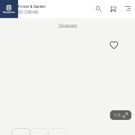
Forest & Garden
CH, Français
Tondeuses
1/3