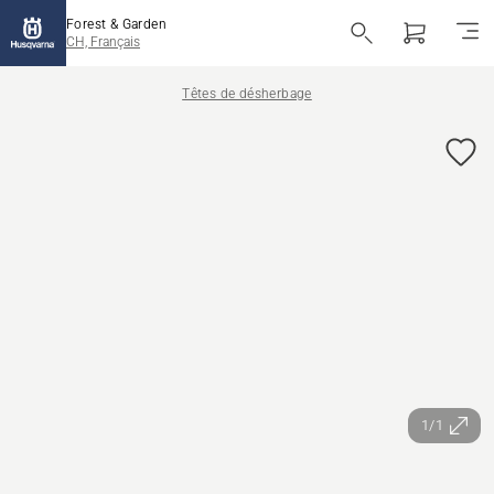
Forest & Garden
CH, Français
Têtes de désherbage
1/1