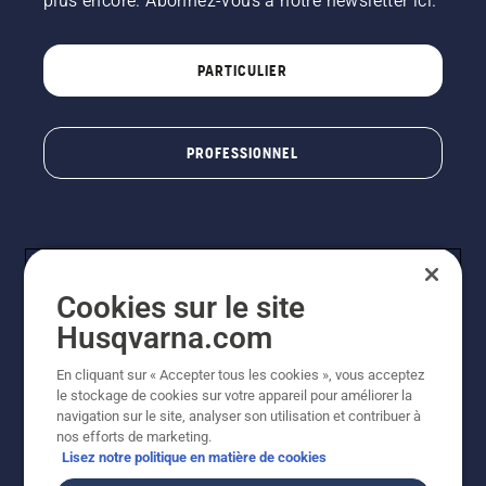
plus encore. Abonnez-vous à notre newsletter ici.
PARTICULIER
PROFESSIONNEL
Cookies sur le site
Husqvarna.com
En cliquant sur « Accepter tous les cookies », vous acceptez
© Husqvarna AB (publ). Tous droits réservés. Les prix
le stockage de cookies sur votre appareil pour améliorer la
indiqués sont à titre indicatif de Husqvarna Schweiz AG
navigation sur le site, analyser son utilisation et contribuer à
aux revendeurs participants, prix en CHF, TVA 8,1 % et
nos efforts de marketing.
TAR incluses. Sous réserve de modification. Tous les
Lisez notre politique en matière de cookies
prix indiqués sont des prix de vente recommandés (TVA