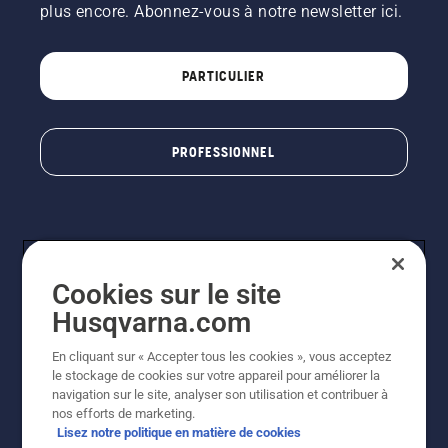
plus encore. Abonnez-vous à notre newsletter ici.
PARTICULIER
PROFESSIONNEL
Cookies sur le site
Husqvarna.com
En cliquant sur « Accepter tous les cookies », vous acceptez
© Husqvarna AB (publ). Tous droits réservés. Les prix
le stockage de cookies sur votre appareil pour améliorer la
indiqués sont à titre indicatif de Husqvarna Schweiz AG
navigation sur le site, analyser son utilisation et contribuer à
aux revendeurs participants, prix en CHF, TVA 8,1 % et
nos efforts de marketing.
TAR incluses. Sous réserve de modification. Tous les
Lisez notre politique en matière de cookies
prix indiqués sont des prix de vente recommandés (TVA