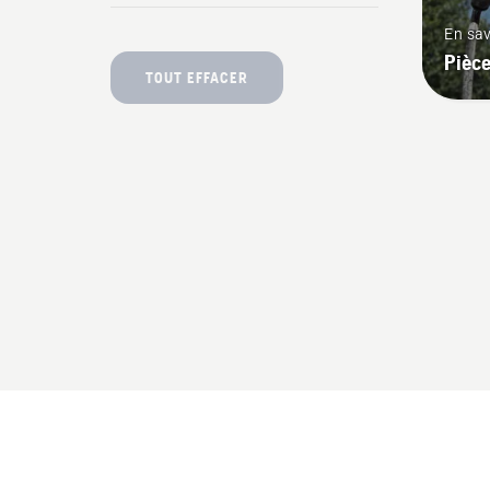
En sav
Pièce
TOUT EFFACER