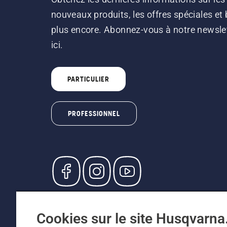
nouveaux produits, les offres spéciales et 
plus encore. Abonnez-vous à notre newsle
ici.
PARTICULIER
PROFESSIONNEL
© Husqvarna AB (publ). Tous droits réservés. L
participants, prix en CHF, TVA 8,1 % et TAR inc
Cookies sur le site Husqvarn
recommandés (TVA incluse), sauf si le produit 