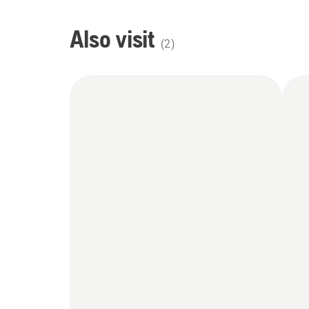
Also visit
(
2
)